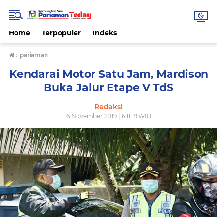
Home
Terpopuler
Indeks
›
pariaman
Kendarai Motor Satu Jam, Mardison
Buka Jalur Etape V TdS
Redaksi
6 November 2019 | 6.11.19 WIB