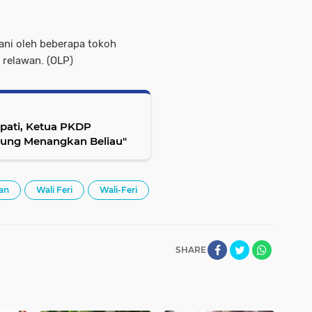
ani oleh beberapa tokoh
relawan. (OLP)
upati, Ketua PKDP
pung Menangkan Beliau"
an
Wali Feri
Wali-Feri
SHARE