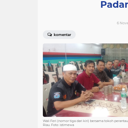
Pada
6 Nove
komentar
Wali Feri (nomor tiga dari kiri) bersama tokoh perant
Riau. Foto: istimewa