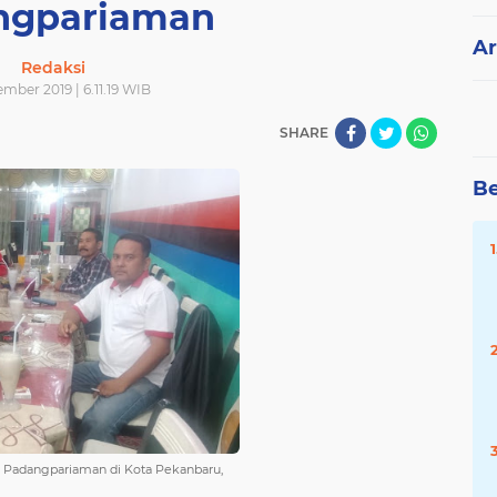
ngpariaman
Ar
Redaksi
mber 2019 | 6.11.19 WIB
SHARE
Be
au Padangpariaman di Kota Pekanbaru,