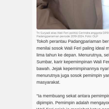
Tri Suryadi alias Wali Feri politisi Gerindra anggota 
Padangpariaman periode 2019-2024. Foto: OLP
Tokoh perantau Padangpariaman berp
menilai sosok Wali Feri paling idea
lima tahun ke depan. Menurutnya, sel
Sumbar, karir kepemimpinan Wali Feri 
bawah. Jejak kepemimpinannya nyaris
menurutnya juga sosok pemimpin y
masyarakat.
"Ia membuang sekat antara pemimpi
dipimpin. Pemimpin adalah mengayomi