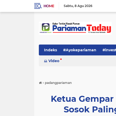
HOME
Sabtu
8 Agu 2026
Indeks
#Ayokepariaman
#inves
Video
›
padangpariaman
Ketua Gempar 
Sosok Pali