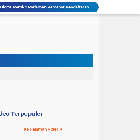
SEPEDA TANTE, Inovasi Digital Pemko Pariaman Percepat Pendaftaran Tanda Tangan Elektronik
Tingkatkan Mutu Pelayanan, Pemko Pariaman Gandeng RSUP Dr. M. Djamil Padang
k, Citra Publik
Wali Kota Pariaman Lepas Kontingen Pramuka ke Jambore Nasional XII di Cibubur
Wali Kota Pariaman Hadiri Penguatan Relawan Pancasila, Tekankan Implementasi Nilai Pancasila dalam Pelayanan Publik
Wali Kota Pariaman Bagikan Bibit Ikan Koi kepada Siswa SD untuk Edukasi Perikanan
Wali Kota Pariaman Salurkan Bantuan bagi Korban Pohon Tumbang, Rumah Rusak Berat Akan Dibedah
Wali Kota Pariaman Ajukan Rancangan KUA-PPAS APBD 2027, Pendapatan Diproyeksikan Rp626,1 Miliar
Pemkot Pariaman Mulai Pusdiklat Paskibraka 2026, Wali Kota Tekankan Pentingnya Disiplin
SAJUMPA Permudah Warga Pariaman Bayar Pajak Kendaraan, Sasar ASN dan Masyarakat
deo Terpopuler
Ke Halaman Video