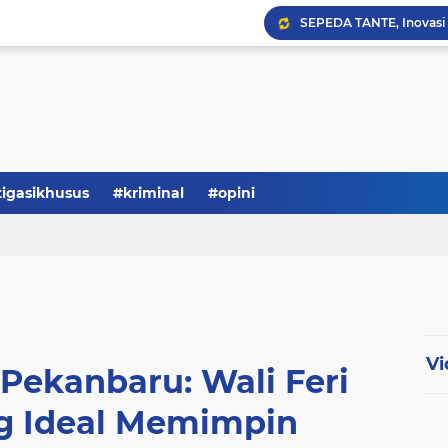
Serba-serbi: Tokoh Publi
tigasikhusus
#kriminal
#opini
Vi
Pekanbaru: Wali Feri
ng Ideal Memimpin