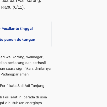
muda dan wali korong,"
 Rabu (6/11).
r-Yosdianto tinggal
anto panen dukungan
ari walikorong, walinagari,
an bertarung dan berhasil
n suara signifikan, dinilainya
at Padangpariaman.
eri," kata Sidi Adi Tanjung.
 Feri saat ini berada di usia
at dibutuhkan energinya.