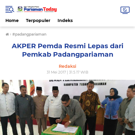
Home
Terpopuler
Indeks
›
#padangpariaman
AKPER Pemda Resmi Lepas dari
Pemkab Padangpariaman
Redaksi
31 Mei 2017 | 31.5.17 WIB