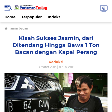
Home
Terpopuler
Indeks
›
amin bacan
Kisah Sukses Jasmin, dari
Ditendang Hingga Bawa 1 Ton
Bacan dengan Kapal Perang
Redaksi
8 Maret 2015 | 8.3.15 WIB