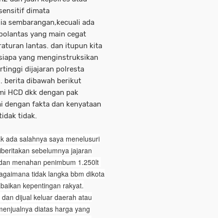
sensitif dimata
azia sembarangan,kecuali ada
 polantas yang main cegat
aturan lantas. dan itupun kita
 siapa yang menginstruksikan
tinggi dijajaran polresta
 berita dibawah berikut
ahmi HCD dkk dengan pak
ai dengan fakta dan kenyataan
idak tidak.
ak ada salahnya saya menelusuri
beritakan sebelumnya jajaran
p dan menahan penimbum 1.250lt
bagaimana tidak langka bbm dikota
baikan kepentingan rakyat.
 dan dijual keluar daerah atau
enjualnya diatas harga yang