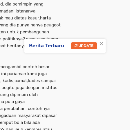
ad. dia pemimpin yang
madani istananya
ak mau diatas kasur.harta
 yang dia punya hanya peugeot
ngkan untuk pembangunan
 politiknya? saya rasa tanpa
×
Berita Terbaru
saat beritanya update dimedia
UPDATE
 mengambil contoh besar
a ini pariaman kami juga
, kadis,camat,kades sampai
.begitu juga dengan institusi
rang dipimpin oleh
na pula gaya
da perubahan. contohnya
ngaduan masyarakat dipasar
jemput bola bila ada
h2 dan jauh kepolres atau