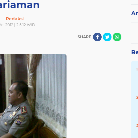
ariaman
Ar
Redaksi
ei 2012 | 2.5.12 WIB
SHARE
Be