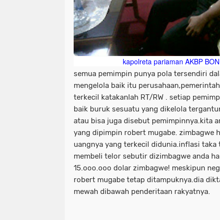
kapolreta pariaman AKBP B
semua pemimpin punya pola tersendiri d
mengelola baik itu perusahaan,pemerintah
terkecil katakanlah RT/RW . setiap pemimp
baik buruk sesuatu yang dikelola tergant
atau bisa juga disebut pemimpinnya.kita 
yang dipimpin robert mugabe. zimbagwe 
uangnya yang terkecil didunia.inflasi tak
membeli telor sebutir dizimbagwe anda h
15.ooo.ooo dolar zimbagwe! meskipun neg
robert mugabe tetap ditampuknya.dia dikt
mewah dibawah penderitaan rakyatnya.