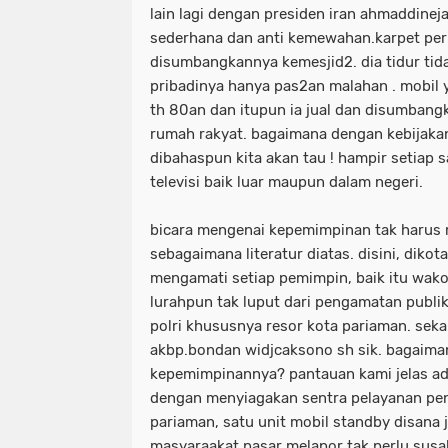
lain lagi dengan presiden iran ahmaddinej
sederhana dan anti kemewahan.karpet per
disumbangkannya kemesjid2. dia tidur tid
pribadinya hanya pas2an malahan . mobil
th 80an dan itupun ia jual dan disumba
rumah rakyat. bagaimana dengan kebijakan
dibahaspun kita akan tau ! hampir setiap 
televisi baik luar maupun dalam negeri.
bicara mengenai kepemimpinan tak harus
sebagaimana literatur diatas. disini, dikot
mengamati setiap pemimpin, baik itu wako
lurahpun tak luput dari pengamatan publik
polri khususnya resor kota pariaman. seka
akbp.bondan widjcaksono sh sik. bagaima
kepemimpinannya? pantauan kami jelas a
dengan menyiagakan sentra pelayanan pe
pariaman, satu unit mobil standby disana 
masyaraakat pasar melapor tak perlu susa