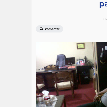
p
2 M
komentar