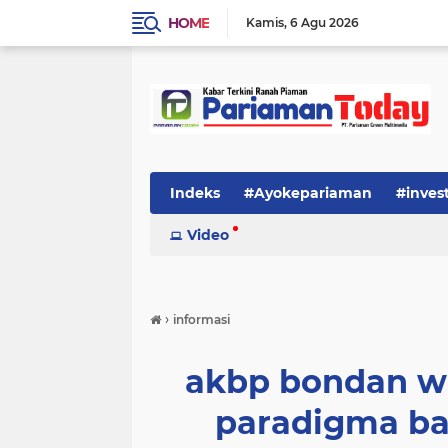
HOME
Kamis
6 Agu 2026
Indeks
#Ayokepariaman
#inves
Video
›
informasi
akbp bondan wi
paradigma ba