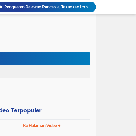
Wali Kota Pariaman Hadiri Penguatan Relawan Pancasila, Tekankan Implementasi Nilai Pancasila dalam Pelayanan Publik
Wali Kota Pariaman Bagikan Bibit Ikan Koi kepada Siswa SD untuk Edukasi Perikanan
Wali Kota Pariaman Salurkan Bantuan bagi Korban Pohon Tumbang, Rumah Rusak Berat Akan Dibedah
Wali Kota Pariaman Ajukan Rancangan KUA-PPAS APBD 2027, Pendapatan Diproyeksikan Rp626,1 Miliar
Pemkot Pariaman Mulai Pusdiklat Paskibraka 2026, Wali Kota Tekankan Pentingnya Disiplin
Pisah Sambut Kapolres, Yota Balad Tekankan Pentingnya Sinergi Jaga Kondusivitas Daerah
Wali Kota Pariaman Minta Inovasi OPD Berdampak Nyata pada Pelayanan Publik
Pemkot Pariaman Resmikan TPA Bunda PAUD untuk Dukung Pengasuhan Anak ASN
Pengurus PWI Pariaman 2026–2029 Dilantik, Pemkot Tekankan Sinergi dan Profesionalisme Pers
Wali Kota Pariaman Lepas Kontingen Pramuka ke Jambore Nasional XII di Cibubur
deo Terpopuler
Ke Halaman Video