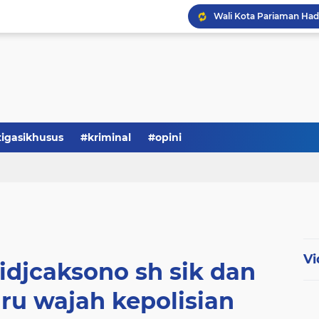
tigasikhusus
#kriminal
#opini
Vi
djcaksono sh sik dan
ru wajah kepolisian