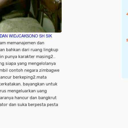
ONDAN WIDJCAKSONO SH SIK
alam memanajemen dan
an bahkan dari ruang lingkup
in punya karakter masing2..
ung siapa yang mengelolanya
ambil contoh negara zimbagwe
hancur berkeping2.mata
a terkatakan. bayangkan untuk
arus mengeluarkan uang
aranya hancur dan bangkrut
ator dan suka berpesta pesta