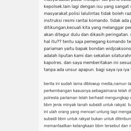
kepolsek.lain lagi dengan isu yang sangat 
masyarakat.polisi lalulintas tidak boleh r
instruksi resmi rantai komando. tidak ada
ditikungan,kecuali kita yang melanggar per
akan ditegur dulu dan dikasih peringatan.
hal itu?? tentu saja pemegang komando ter
pariaman yaitu bapak bondan widjcaksono.
adalah liputan kami dan sekalian silatur
kapolres. dan saya memberitakan ini sesu
tanpa ada unsur apapun. bagi saya iya iya t
berita ini sudah lama diblowup media,namun t
perkembangan kasusnya.sebagaimana telah di
polresta pariaman telah berhasil mengungka
bbm jenis minyak tanah subsidi untuk rakyat. 
ini ulah orang yang mencari untung tapi menga
subsidi bbm untuk rakyat bukan untuk ditimbun
memanfaatkan kelangkaan bbm tersebut dan m