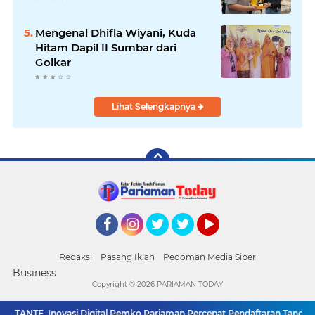
Mengenal Dhifla Wiyani, Kuda
Hitam Dapil II Sumbar dari
Golkar
Lihat Selengkapnya
Facebook
Instagram
Twitter
Twitter
YouTube
Redaksi
Pasang Iklan
Pedoman Media Siber
Business
Copyright ©
2026 PARIAMAN TODAY
 TANTE, Inovasi Digital Pemko Pariaman Percepat Pendaftaran Tanda Ta