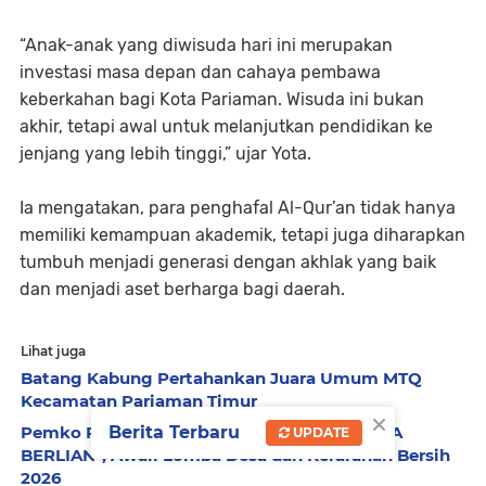
“Anak-anak yang diwisuda hari ini merupakan
investasi masa depan dan cahaya pembawa
keberkahan bagi Kota Pariaman. Wisuda ini bukan
akhir, tetapi awal untuk melanjutkan pendidikan ke
jenjang yang lebih tinggi,” ujar Yota.
Ia mengatakan, para penghafal Al-Qur’an tidak hanya
memiliki kemampuan akademik, tetapi juga diharapkan
tumbuh menjadi generasi dengan akhlak yang baik
dan menjadi aset berharga bagi daerah.
Lihat juga
Batang Kabung Pertahankan Juara Umum MTQ
Kecamatan Pariaman Timur
×
Pemko Pariaman Luncurkan Gerakan "MINTA
Berita Terbaru
UPDATE
BERLIAN", Awali Lomba Desa dan Kelurahan Bersih
2026