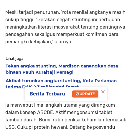
Meski terjadi penurunan, Yota menilai angkanya masih
cukup tinggi. “Gerakan cegah stunting ini bertujuan
meningkatkan literasi masyarakat tentang pentingnya
pencegahan sekaligus memperkuat komitmen para
pemangku kebijakan,” ujarnya.
Lihat juga
Tekan angka stunting, Mardison canangkan desa
binaan Pauh Kuraitaji Persagi
Akibat turunkan angka stunting, Kota Pariaman
terima DAK 2,3 miliar dari Pusat
×
Berita Terbaru
UPDATE
Ia menyebut lima langkah utama yang dirangkum
dalam konsep ABCDE: Aktif mengonsumsi tablet
tambah darah, Bumil rutin periksa kehamilan termasuk
USG, Cukupi protein hewani, Datang ke posyandu