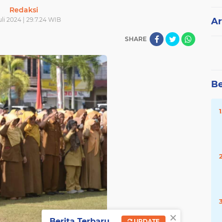
Redaksi
uli 2024 | 29.7.24 WIB
Ar
SHARE
Be
×
Berita Terbaru
UPDATE