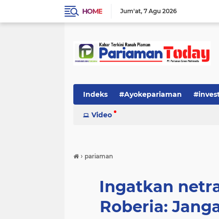
HOME
Jum'at
7 Agu 2026
Indeks
#Ayokepariaman
#inves
Video
›
pariaman
Ingatkan netra
Roberia: Jang