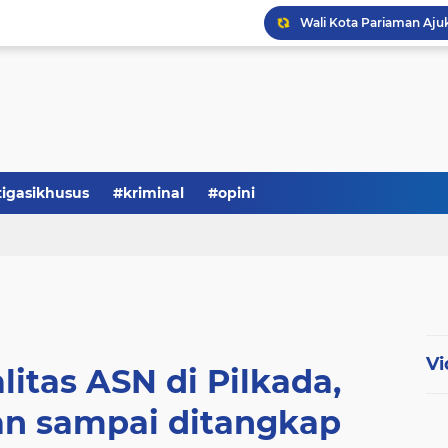
tigasikhusus
#kriminal
#opini
Vi
litas ASN di Pilkada,
an sampai ditangkap