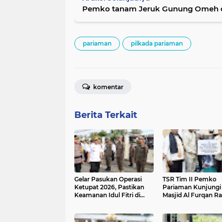
Pemko tanam Jeruk Gunung Omeh di
pariaman
pilkada pariaman
komentar
Berita Terkait
Gelar Pasukan Operasi
TSR Tim II Pemko
Ketupat 2026, Pastikan
Pariaman Kunjungi
Keamanan Idul Fitri di
Masjid Al Furqan R
Pariaman
Serahkan Bantuan 
Juta