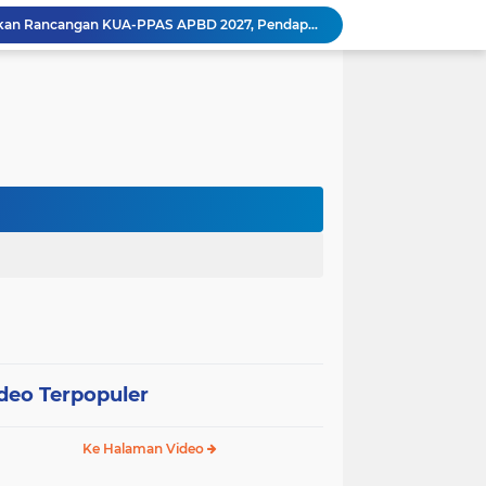
Wali Kota Pariaman Ajukan Rancangan KUA-PPAS APBD 2027, Pendapatan Diproyeksikan Rp626,1 Miliar
Pemkot Pariaman Mulai Pusdiklat Paskibraka 2026, Wali Kota Tekankan Pentingnya Disiplin
Pisah Sambut Kapolres, Yota Balad Tekankan Pentingnya Sinergi Jaga Kondusivitas Daerah
Wali Kota Pariaman Minta Inovasi OPD Berdampak Nyata pada Pelayanan Publik
Pemkot Pariaman Resmikan TPA Bunda PAUD untuk Dukung Pengasuhan Anak ASN
Pengurus PWI Pariaman 2026–2029 Dilantik, Pemkot Tekankan Sinergi dan Profesionalisme Pers
Wali Kota Pariaman Lepas Kontingen Pramuka ke Jambore Nasional XII di Cibubur
Wali Kota Pariaman Hadiri Penguatan Relawan Pancasila, Tekankan Implementasi Nilai Pancasila dalam Pelayanan Publik
Wali Kota Pariaman Bagikan Bibit Ikan Koi kepada Siswa SD untuk Edukasi Perikanan
Wali Kota Pariaman Salurkan Bantuan bagi Korban Pohon Tumbang, Rumah Rusak Berat Akan Dibedah
deo Terpopuler
Ke Halaman Video