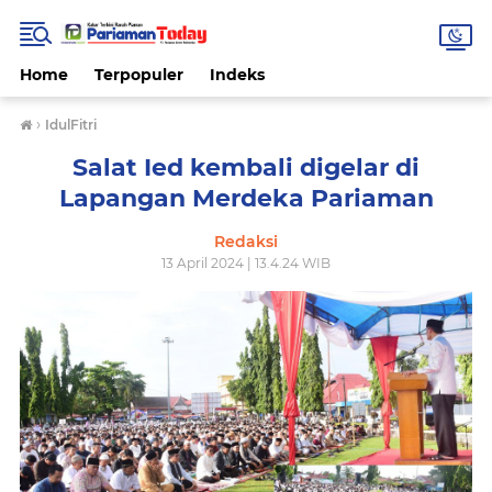
Home
Terpopuler
Indeks
›
IdulFitri
Salat Ied kembali digelar di
Lapangan Merdeka Pariaman
Redaksi
13 April 2024 | 13.4.24 WIB