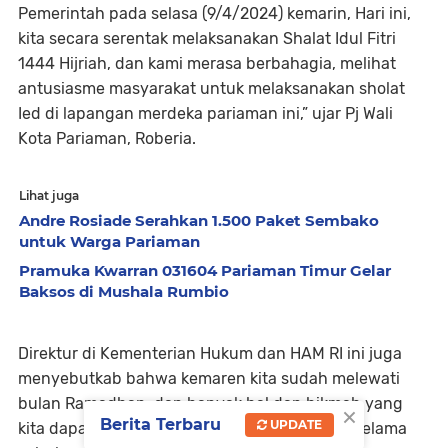
Pemerintah pada selasa (9/4/2024) kemarin, Hari ini,
kita secara serentak melaksanakan Shalat Idul Fitri
1444 Hijriah, dan kami merasa berbahagia, melihat
antusiasme masyarakat untuk melaksanakan sholat
Ied di lapangan merdeka pariaman ini,” ujar Pj Wali
Kota Pariaman, Roberia.
Lihat juga
Andre Rosiade Serahkan 1.500 Paket Sembako
untuk Warga Pariaman
Pramuka Kwarran 031604 Pariaman Timur Gelar
Baksos di Mushala Rumbio
Direktur di Kementerian Hukum dan HAM RI ini juga
menyebutkab bahwa kemaren kita sudah melewati
bulan Ramadhan, dan banyak hal dan hikmah yang
×
Berita Terbaru
UPDATE
kita dapatkan dari perjuangan kita berpuasa selama