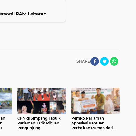
ersonil PAM Lebaran
SHARE
man
CFN di Simpang Tabuik
Pemko Pariaman
an
Pariaman Tarik Ribuan
Apresiasi Bantuan
II
Pengunjung
Perbaikan Rumah dari
Pemerintah Pusat