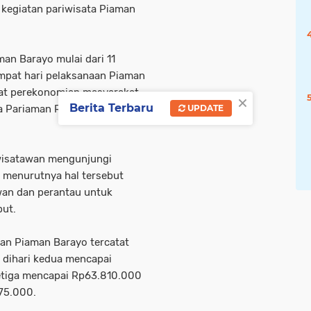
 kegiatan pariwisata Piaman
n Barayo mulai dari 11
mpat hari pelaksanaan Piaman
eliat perekonomian masyarakat
×
Berita Terbaru
UPDATE
ta Pariaman Roberia di
 wisatawan mengunjungi
n menurutnya hal tersebut
wan dan perantau untuk
but.
aan Piaman Barayo tercatat
 dihari kedua mencapai
ketiga mencapai Rp63.810.000
75.000.