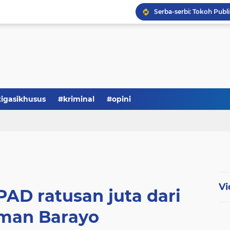
Serba-serbi: Tokoh Publi
tigasikhusus
#kriminal
#opini
Vi
PAD ratusan juta dari
man Barayo