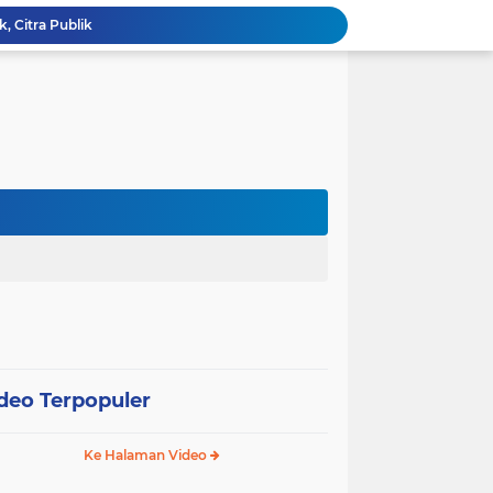
k, Citra Publik
Wali Kota Pariaman Lepas Kontingen Pramuka ke Jambore Nasional XII di Cibubur
Wali Kota Pariaman Hadiri Penguatan Relawan Pancasila, Tekankan Implementasi Nilai Pancasila dalam Pelayanan Publik
Wali Kota Pariaman Bagikan Bibit Ikan Koi kepada Siswa SD untuk Edukasi Perikanan
Wali Kota Pariaman Salurkan Bantuan bagi Korban Pohon Tumbang, Rumah Rusak Berat Akan Dibedah
Wali Kota Pariaman Ajukan Rancangan KUA-PPAS APBD 2027, Pendapatan Diproyeksikan Rp626,1 Miliar
Pemkot Pariaman Mulai Pusdiklat Paskibraka 2026, Wali Kota Tekankan Pentingnya Disiplin
Pisah Sambut Kapolres, Yota Balad Tekankan Pentingnya Sinergi Jaga Kondusivitas Daerah
SEPEDA TANTE, Inovasi Digital Pemko Pariaman Percepat Pendaftaran Tanda Tangan Elektronik
Tingkatkan Mutu Pelayanan, Pemko Pariaman Gandeng RSUP Dr. M. Djamil Padang
deo Terpopuler
Ke Halaman Video