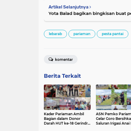
Artikel Selanjutnya
Yota Balad bagikan bingkisan buat p
lebarab
pariaman
pesta pantai
komentar
Berita Terkait
Kader Pariaman Ambil
ASN Pemko Paria
Bagian dalam Donor
Gelar Goro Bersihk
Darah HUT ke-18 Gerindra
Saluran Irigasi Anai 
di Padang