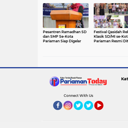
Pesantren Ramadhan SD
Festival Qasidah R
dan SMP Se-Kota
Klasik SD/MI se-Kot
Pariaman Siap Digelar
Pariaman Resmi Di
Kat
Connect With Us
Facebook
Instagram
Twitter
Twitter
YouTube