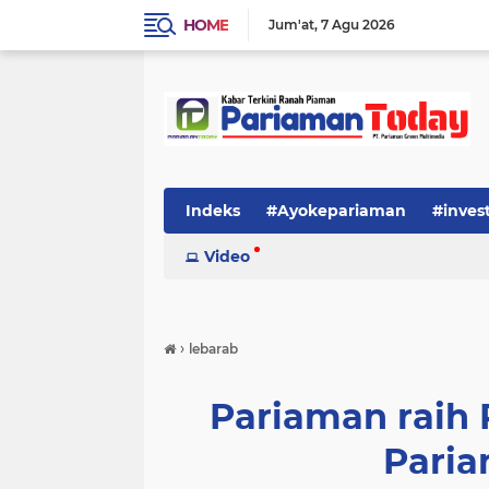
HOME
Jum'at
7 Agu 2026
Indeks
#Ayokepariaman
#inves
Video
›
lebarab
Pariaman raih 
Paria