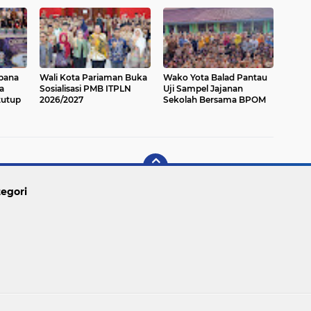
ebana
Wali Kota Pariaman Buka
Wako Yota Balad Pantau
a
Sosialisasi PMB ITPLN
Uji Sampel Jajanan
tutup
2026/2027
Sekolah Bersama BPOM
egori
Copyright ©
2026 PARIAMAN TODAY