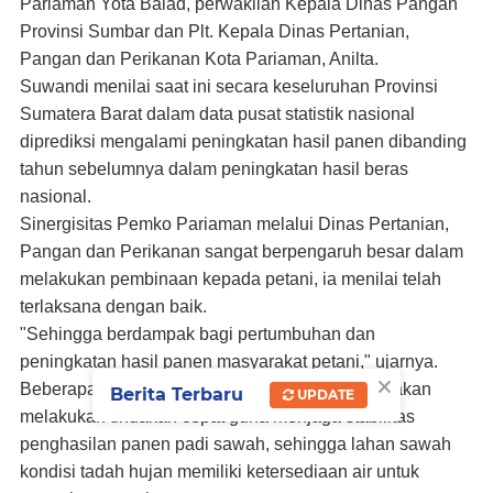
Pariaman Yota Balad, perwakilan Kepala Dinas Pangan
Provinsi Sumbar dan Plt. Kepala Dinas Pertanian,
Pangan dan Perikanan Kota Pariaman, Anilta.
Suwandi menilai saat ini secara keseluruhan Provinsi
Sumatera Barat dalam data pusat statistik nasional
diprediksi mengalami peningkatan hasil panen dibanding
tahun sebelumnya dalam peningkatan hasil beras
nasional.
Sinergisitas Pemko Pariaman melalui Dinas Pertanian,
Pangan dan Perikanan sangat berpengaruh besar dalam
melakukan pembinaan kepada petani, ia menilai telah
terlaksana dengan baik.
"Sehingga berdampak bagi pertumbuhan dan
peningkatan hasil panen masyarakat petani," ujarnya.
×
Beberapa kendala masalah irigasi air, Suwandi akan
Berita Terbaru
UPDATE
melakukan tindakan cepat guna menjaga stabilitas
penghasilan panen padi sawah, sehingga lahan sawah
kondisi tadah hujan memiliki ketersediaan air untuk