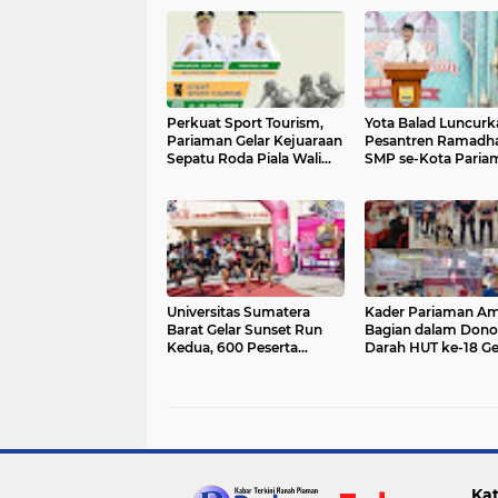
Perkuat Sport Tourism,
Yota Balad Luncurk
Pariaman Gelar Kejuaraan
Pesantren Ramadh
Sepatu Roda Piala Wali
SMP se-Kota Paria
Kota 2026
Universitas Sumatera
Kader Pariaman Am
Barat Gelar Sunset Run
Bagian dalam Dono
Kedua, 600 Peserta
Darah HUT ke-18 Ge
Ramaikan Sport Tourism
di Padang
Pariaman
Kat