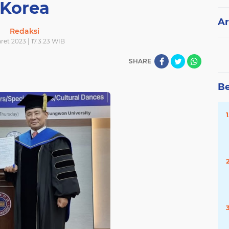
Korea
Ar
Redaksi
ret 2023 | 17.3.23 WIB
SHARE
Be