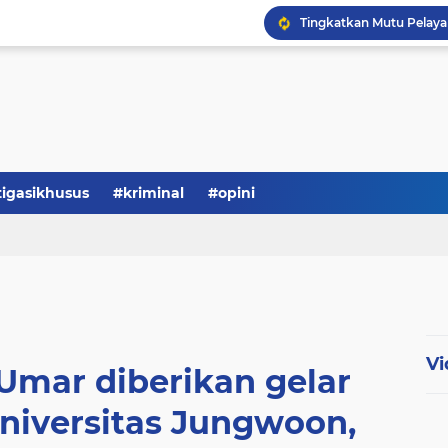
Serba-serbi: Tokoh Publi
tigasikhusus
#kriminal
#opini
Vi
Umar diberikan gelar
Universitas Jungwoon,