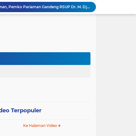
Tingkatkan Mutu Pelayanan, Pemko Pariaman Gandeng RSUP Dr. M. Djamil Padang
k, Citra Publik
Wali Kota Pariaman Lepas Kontingen Pramuka ke Jambore Nasional XII di Cibubur
Wali Kota Pariaman Hadiri Penguatan Relawan Pancasila, Tekankan Implementasi Nilai Pancasila dalam Pelayanan Publik
Wali Kota Pariaman Bagikan Bibit Ikan Koi kepada Siswa SD untuk Edukasi Perikanan
Wali Kota Pariaman Salurkan Bantuan bagi Korban Pohon Tumbang, Rumah Rusak Berat Akan Dibedah
Wali Kota Pariaman Ajukan Rancangan KUA-PPAS APBD 2027, Pendapatan Diproyeksikan Rp626,1 Miliar
Pemkot Pariaman Mulai Pusdiklat Paskibraka 2026, Wali Kota Tekankan Pentingnya Disiplin
Pisah Sambut Kapolres, Yota Balad Tekankan Pentingnya Sinergi Jaga Kondusivitas Daerah
SEPEDA TANTE, Inovasi Digital Pemko Pariaman Percepat Pendaftaran Tanda Tangan Elektronik
deo Terpopuler
Ke Halaman Video