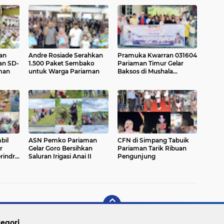
an
Andre Rosiade Serahkan
Pramuka Kwarran 031604
an SD-
1.500 Paket Sembako
Pariaman Timur Gelar
man
untuk Warga Pariaman
Baksos di Mushala
Rumbio
bil
ASN Pemko Pariaman
CFN di Simpang Tabuik
r
Gelar Goro Bersihkan
Pariaman Tarik Ribuan
rindra
Saluran Irigasi Anai II
Pengunjung
egori