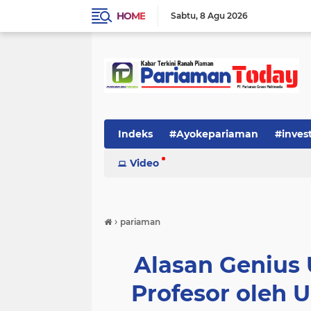
HOME
Sabtu
8 Agu 2026
Indeks
#Ayokepariaman
#inves
Video
›
pariaman
Alasan Genius 
Profesor oleh 