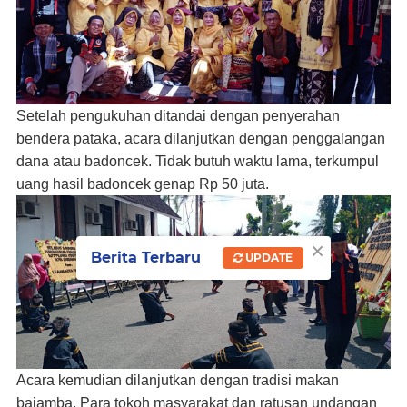
Setelah pengukuhan ditandai dengan penyerahan
bendera pataka, acara dilanjutkan dengan penggalangan
dana atau badoncek. Tidak butuh waktu lama, terkumpul
uang hasil badoncek genap Rp 50 juta.
×
Berita Terbaru
UPDATE
Acara kemudian dilanjutkan dengan tradisi makan
bajamba. Para tokoh masyarakat dan ratusan undangan