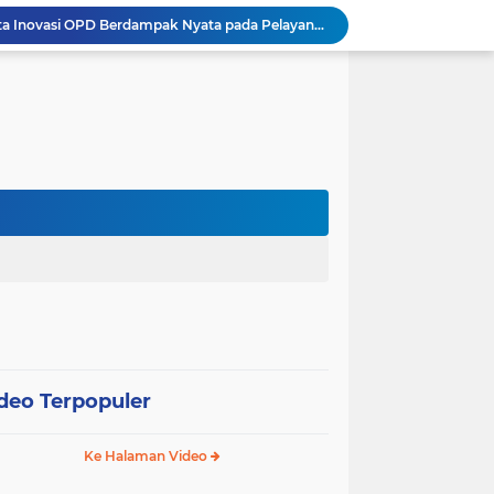
Wali Kota Pariaman Minta Inovasi OPD Berdampak Nyata pada Pelayanan Publik
Pemkot Pariaman Resmikan TPA Bunda PAUD untuk Dukung Pengasuhan Anak ASN
Pengurus PWI Pariaman 2026–2029 Dilantik, Pemkot Tekankan Sinergi dan Profesionalisme Pers
Wali Kota Pariaman Lepas Kontingen Pramuka ke Jambore Nasional XII di Cibubur
Wali Kota Pariaman Hadiri Penguatan Relawan Pancasila, Tekankan Implementasi Nilai Pancasila dalam Pelayanan Publik
Wali Kota Pariaman Bagikan Bibit Ikan Koi kepada Siswa SD untuk Edukasi Perikanan
Wali Kota Pariaman Salurkan Bantuan bagi Korban Pohon Tumbang, Rumah Rusak Berat Akan Dibedah
Wali Kota Pariaman Ajukan Rancangan KUA-PPAS APBD 2027, Pendapatan Diproyeksikan Rp626,1 Miliar
Pemkot Pariaman Mulai Pusdiklat Paskibraka 2026, Wali Kota Tekankan Pentingnya Disiplin
Pisah Sambut Kapolres, Yota Balad Tekankan Pentingnya Sinergi Jaga Kondusivitas Daerah
deo Terpopuler
Ke Halaman Video