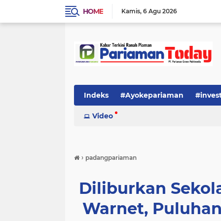
HOME
Kamis
6 Agu 2026
Indeks
#Ayokepariaman
#inves
Video
›
padangpariaman
Diliburkan Seko
Warnet, Puluhan