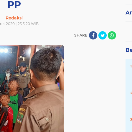
PP
Ar
Redaksi
ret 2020 | 23.3.20 WIB
SHARE
Be