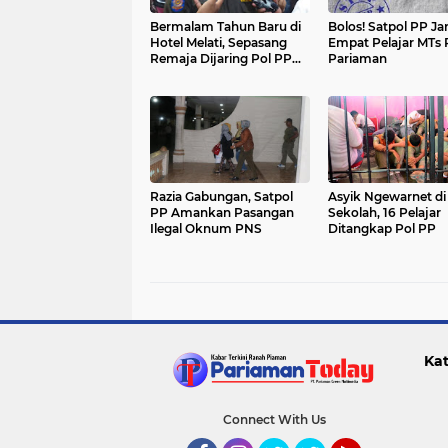
Bermalam Tahun Baru di
Bolos! Satpol PP Ja
Hotel Melati, Sepasang
Empat Pelajar MTs 
Remaja Dijaring Pol PP
Pariaman
Pariaman
Razia Gabungan, Satpol
Asyik Ngewarnet di
PP Amankan Pasangan
Sekolah, 16 Pelajar
Ilegal Oknum PNS
Ditangkap Pol PP
Kat
Connect With Us