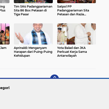
ring
Tim SK4 Padangpariaman
Satpol PP
Plus
Sita 86 Box Petasan di
Padangpariaman Sita
Tiga Pasar
Petasan dan Razia
Warung Kelambu
 Jam
Aprinaldi: Menganyam
Yota Balad dan JKA
Harapan dari Puing-Puing
Perkuat Kerja Sama
Kehidupan
Antarwilayah
egori