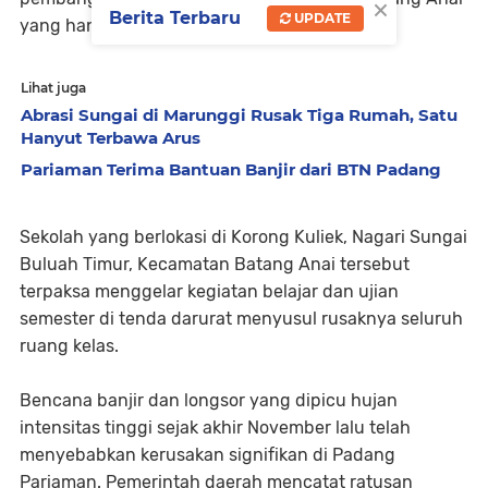
×
Berita Terbaru
UPDATE
yang hancur total akibat galodo.
Lihat juga
Abrasi Sungai di Marunggi Rusak Tiga Rumah, Satu
Hanyut Terbawa Arus
Pariaman Terima Bantuan Banjir dari BTN Padang
Sekolah yang berlokasi di Korong Kuliek, Nagari Sungai
Buluah Timur, Kecamatan Batang Anai tersebut
terpaksa menggelar kegiatan belajar dan ujian
semester di tenda darurat menyusul rusaknya seluruh
ruang kelas.
Bencana banjir dan longsor yang dipicu hujan
intensitas tinggi sejak akhir November lalu telah
menyebabkan kerusakan signifikan di Padang
Pariaman. Pemerintah daerah mencatat ratusan