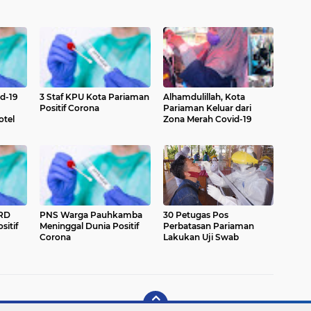
id-19
3 Staf KPU Kota Pariaman
Alhamdulillah, Kota
Positif Corona
Pariaman Keluar dari
otel
Zona Merah Covid-19
PRD
PNS Warga Pauhkamba
30 Petugas Pos
itif
Meninggal Dunia Positif
Perbatasan Pariaman
Corona
Lakukan Uji Swab