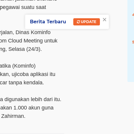
h pegawai suatu saat
×
Berita Terbaru
UPDATE
rjalan, Dinas Kominfo
oom Cloud Meeting untuk
ng, Selasa (24/3).
tika (Kominfo)
, ujicoba aplikasi itu
car tanpa kendala.
a digunakan lebih dari itu.
nakan 1.000 akun guna
a Zahirman.