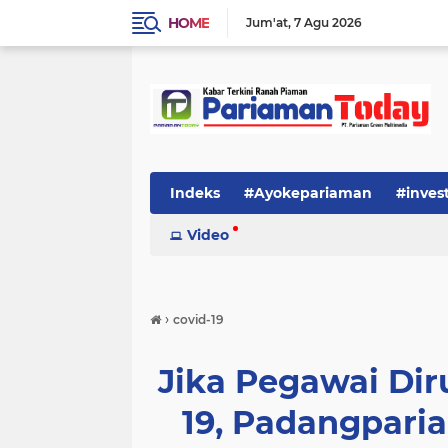
HOME
Jum'at
7 Agu 2026
Indeks
#Ayokepariaman
#inves
Video
›
covid-19
Jika Pegawai Di
19, Padangpari