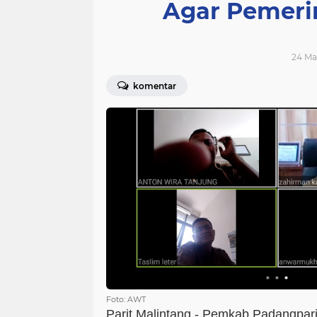
Agar Pemeri
24 Ma
komentar
Foto: AWT
Parit Malintang - Pemkab Padangpar