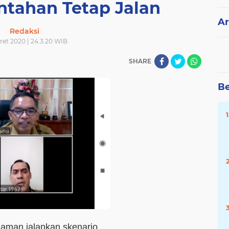
ntahan Tetap Jalan
Ar
Redaksi
ret 2020 | 24.3.20 WIB
SHARE
Be
iaman jalankan skenario