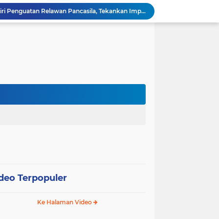
Wali Kota Pariaman Hadiri Penguatan Relawan Pancasila, Tekankan Implementasi Nilai Pancasila dalam Pelayanan Publik
Wali Kota Pariaman Bagikan Bibit Ikan Koi kepada Siswa SD untuk Edukasi Perikanan
Wali Kota Pariaman Salurkan Bantuan bagi Korban Pohon Tumbang, Rumah Rusak Berat Akan Dibedah
Wali Kota Pariaman Ajukan Rancangan KUA-PPAS APBD 2027, Pendapatan Diproyeksikan Rp626,1 Miliar
Pemkot Pariaman Mulai Pusdiklat Paskibraka 2026, Wali Kota Tekankan Pentingnya Disiplin
Pisah Sambut Kapolres, Yota Balad Tekankan Pentingnya Sinergi Jaga Kondusivitas Daerah
Wali Kota Pariaman Minta Inovasi OPD Berdampak Nyata pada Pelayanan Publik
Pemkot Pariaman Resmikan TPA Bunda PAUD untuk Dukung Pengasuhan Anak ASN
Pengurus PWI Pariaman 2026–2029 Dilantik, Pemkot Tekankan Sinergi dan Profesionalisme Pers
Wali Kota Pariaman Lepas Kontingen Pramuka ke Jambore Nasional XII di Cibubur
deo Terpopuler
Ke Halaman Video