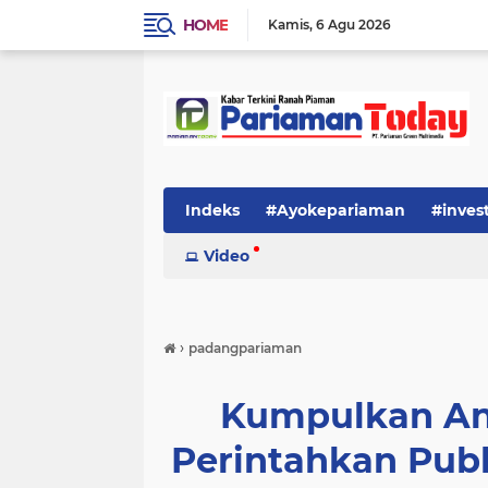
HOME
Kamis
6 Agu 2026
Indeks
#Ayokepariaman
#inves
Video
›
padangpariaman
Kumpulkan An
Perintahkan Publ