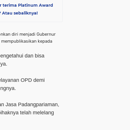
ur terima Platinum Award
? Atau sebaliknya!
onkan diri menjadi Gubernur
a mempublikasikan kepada
mengetahui dan bisa
ya.
 pelayanan OPD demi
ungnya.
an Jasa Padangpariaman,
 pihaknya telah melelang