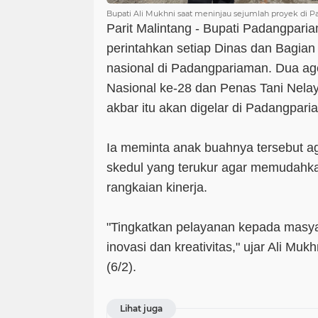
Bupati Ali Mukhni saat meninjau sejumlah proyek di P
Parit Malintang - Bupati Padangpari
perintahkan setiap Dinas dan Bagia
nasional di Padangpariaman. Dua a
Nasional ke-28 dan Penas Tani Nela
akbar itu akan digelar di Padangpari
Ia meminta anak buahnya tersebut a
skedul yang terukur agar memudahka
rangkaian kinerja.
"Tingkatkan pelayanan kepada masya
inovasi dan kreativitas," ujar Ali Muk
(6/2).
Lihat juga