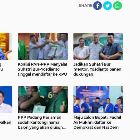
SHARE
g
Koalisi PAN-PPP Manyala!
Jadikan Suhatri Bur
au
Suhatri Bur-Yosdianto
mentor, Yosdianto panen
tinggal mendaftar ke KPU
dukungan
PPP Padang Pariaman
Maju calon Bupati, Fadhil
walkan
sudah kantongi nama
Ali Mukhni daftar ke
balon yang akan diusung
Demokrat dan NasDem
di Pilkada