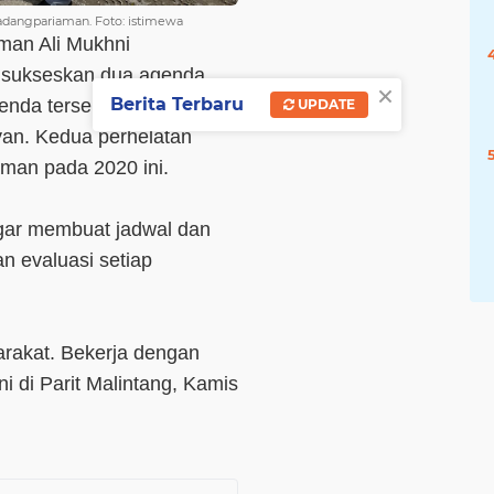
adangpariaman. Foto: istimewa
aman Ali Mukhni
n sukseskan dua agenda
×
Berita Terbaru
genda tersebut MTQ
UPDATE
yan. Kedua perhelatan
aman pada 2020 ini.
gar membuat jadwal dan
n evaluasi setiap
rakat. Bekerja dengan
hni di Parit Malintang, Kamis