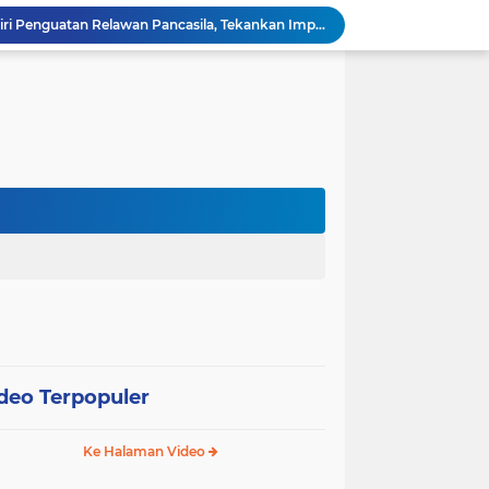
Wali Kota Pariaman Hadiri Penguatan Relawan Pancasila, Tekankan Implementasi Nilai Pancasila dalam Pelayanan Publik
Wali Kota Pariaman Bagikan Bibit Ikan Koi kepada Siswa SD untuk Edukasi Perikanan
Wali Kota Pariaman Salurkan Bantuan bagi Korban Pohon Tumbang, Rumah Rusak Berat Akan Dibedah
Wali Kota Pariaman Ajukan Rancangan KUA-PPAS APBD 2027, Pendapatan Diproyeksikan Rp626,1 Miliar
Pemkot Pariaman Mulai Pusdiklat Paskibraka 2026, Wali Kota Tekankan Pentingnya Disiplin
Pisah Sambut Kapolres, Yota Balad Tekankan Pentingnya Sinergi Jaga Kondusivitas Daerah
Wali Kota Pariaman Minta Inovasi OPD Berdampak Nyata pada Pelayanan Publik
Pemkot Pariaman Resmikan TPA Bunda PAUD untuk Dukung Pengasuhan Anak ASN
Pengurus PWI Pariaman 2026–2029 Dilantik, Pemkot Tekankan Sinergi dan Profesionalisme Pers
Wali Kota Pariaman Lepas Kontingen Pramuka ke Jambore Nasional XII di Cibubur
deo Terpopuler
Ke Halaman Video