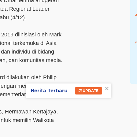
s Umar terima anugerah
ada Regional Leader
abu (4/12).
2019 diinisiasi oleh Mark
ional terkemuka di Asia
an individu di bidang
kan, dan komunitas media.
d dilakukan oleh Philip
×
g dengan mengacu pada
Berita Terbaru
UPDATE
Kementerian Dalam Negeri.
c, Hermawan Kertajaya,
ntuk memilih Walikota