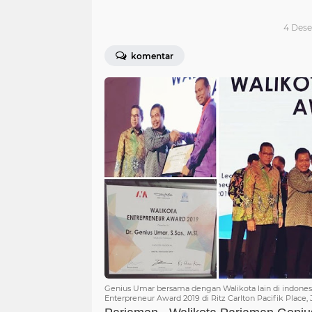
4 Dese
komentar
Genius Umar bersama dengan Walikota lain di indone
Enterpreneur Award 2019 di Ritz Carlton Pacifik Place, J