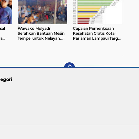
sal
Wawako Mulyadi
Capaian Pemeriksaan
Serahkan Bantuan Mesin
Kesehatan Gratis Kota
a
Tempel untuk Nelayan
Pariaman Lampaui Target
Pariaman Utara
Nasional
egori
Copyright ©
2026 PARIAMAN TODAY