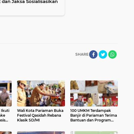
 dan Jaksa Sosialisasikan
SHARE
Ikuti
Wali Kota Pariaman Buka
100 UMKM Terdampak
ake
Festival Qasidah Rebana
Banjir di Pariaman Terima
sis
Klasik SD/MI
Bantuan dan Program
Trauma Healing