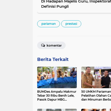
Di Hadapan Majelis Guru, Inspektorat
Definisi Pungli
pariaman
prestasi
komentar
Berita Terkait
BUMDes Ampalu Makmur
50 UMKM Pariaman 
Tebar 30 Ribu Benih Lele,
Pelatihan Olahan C
Pasok Dapur MBG
dan Minuman Berba
Pariaman Utara
Potensi Lokal