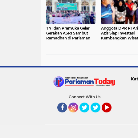
TNI dan Pramuka Gelar
Anggota DPR RI Ari
Gerakan ASRI Sambut
Azis Siap Investasi
Ramadhan di Pariaman
Kembangkan Wisat
Pulau Angso Duo
Kat
Connect With Us
Facebook
Instagram
Twitter
Twitter
YouTube