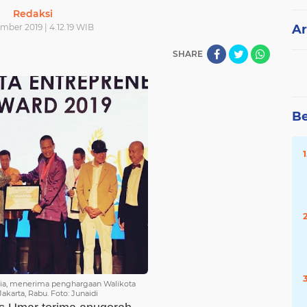
Redaksi
mber 2019 | 4.12.19 WIB
Ar
SHARE
Be
sia, menerima penghargaan Walikota
akarta, Rabu. Foto: Junaidi