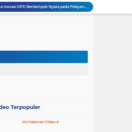
Wali Kota Pariaman Minta Inovasi OPD Berdampak Nyata pada Pelayanan Publik
Pemkot Pariaman Resmikan TPA Bunda PAUD untuk Dukung Pengasuhan Anak ASN
Pengurus PWI Pariaman 2026–2029 Dilantik, Pemkot Tekankan Sinergi dan Profesionalisme Pers
Wali Kota Pariaman Lepas Kontingen Pramuka ke Jambore Nasional XII di Cibubur
Wali Kota Pariaman Hadiri Penguatan Relawan Pancasila, Tekankan Implementasi Nilai Pancasila dalam Pelayanan Publik
Wali Kota Pariaman Bagikan Bibit Ikan Koi kepada Siswa SD untuk Edukasi Perikanan
Wali Kota Pariaman Salurkan Bantuan bagi Korban Pohon Tumbang, Rumah Rusak Berat Akan Dibedah
Wali Kota Pariaman Ajukan Rancangan KUA-PPAS APBD 2027, Pendapatan Diproyeksikan Rp626,1 Miliar
Pemkot Pariaman Mulai Pusdiklat Paskibraka 2026, Wali Kota Tekankan Pentingnya Disiplin
Pisah Sambut Kapolres, Yota Balad Tekankan Pentingnya Sinergi Jaga Kondusivitas Daerah
deo Terpopuler
Ke Halaman Video