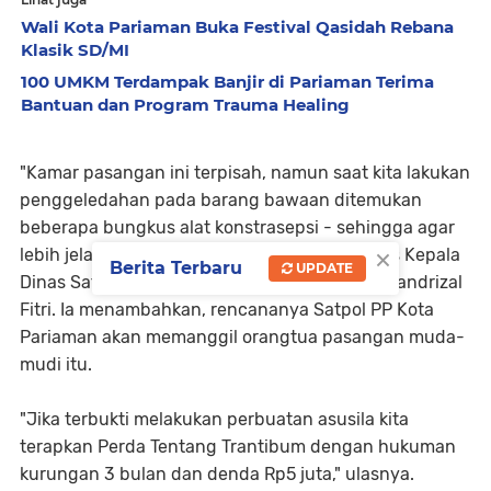
Wali Kota Pariaman Buka Festival Qasidah Rebana
Klasik SD/MI
100 UMKM Terdampak Banjir di Pariaman Terima
Bantuan dan Program Trauma Healing
"Kamar pasangan ini terpisah, namun saat kita lakukan
penggeledahan pada barang bawaan ditemukan
beberapa bungkus alat konstrasepsi - sehingga agar
×
lebih jelas - kita amankan dulu ke kantor," jelas Kepala
Berita Terbaru
UPDATE
Dinas Satpol PP dan Damkar Kota Pariaman, Handrizal
Fitri. Ia menambahkan, rencananya Satpol PP Kota
Pariaman akan memanggil orangtua pasangan muda-
mudi itu.
"Jika terbukti melakukan perbuatan asusila kita
terapkan Perda Tentang Trantibum dengan hukuman
kurungan 3 bulan dan denda Rp5 juta," ulasnya.