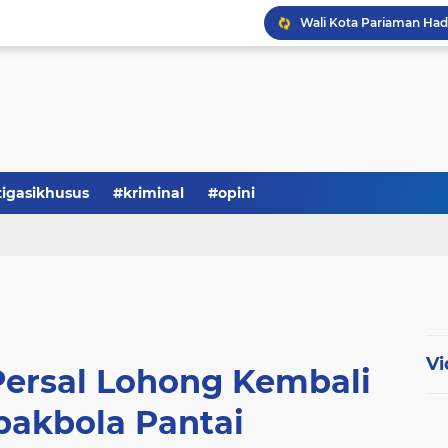
tigasikhusus
#kriminal
#opini
Vi
Persal Lohong Kembali
pakbola Pantai