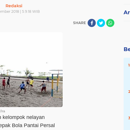
Redaksi
ember 2018 | 5.9.18 WIB
Ar
SHARE
Be
/Ira
n kelompok nelayan
pak Bola Pantai Persal