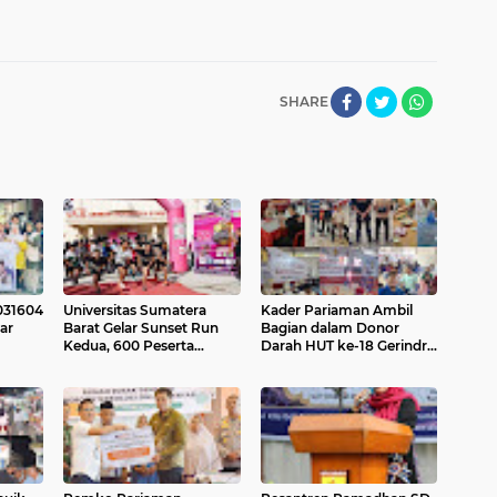
SHARE
031604
Universitas Sumatera
Kader Pariaman Ambil
ar
Barat Gelar Sunset Run
Bagian dalam Donor
Kedua, 600 Peserta
Darah HUT ke-18 Gerindra
Ramaikan Sport Tourism
di Padang
Pariaman