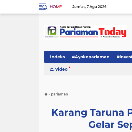
HOME
Jum'at
7 Agu 2026
Indeks
#Ayokepariaman
#inves
Video
›
pariaman
Karang Taruna 
Gelar Se