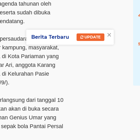
 agenda tahunan oleh
eserta sudah dibuka
mendatang.
×
Berita Terbaru
UPDATE
persaudaraan antar
r kampung, masyarakat,
di Kota Pariaman yang
ar Ari, anggota Karang
a di Kelurahan Pasie
9/).
rlangsung dari tanggal 10
an akan di buka secara
aman Genius Umar yang
sepak bola Pantai Persal