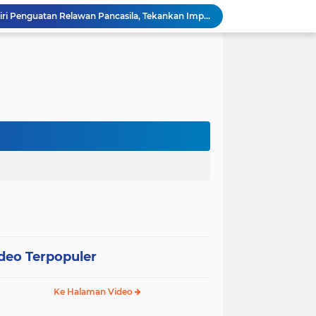
Wali Kota Pariaman Hadiri Penguatan Relawan Pancasila, Tekankan Implementasi Nilai Pancasila dalam Pelayanan Publik
Wali Kota Pariaman Bagikan Bibit Ikan Koi kepada Siswa SD untuk Edukasi Perikanan
Wali Kota Pariaman Salurkan Bantuan bagi Korban Pohon Tumbang, Rumah Rusak Berat Akan Dibedah
Wali Kota Pariaman Ajukan Rancangan KUA-PPAS APBD 2027, Pendapatan Diproyeksikan Rp626,1 Miliar
Pemkot Pariaman Mulai Pusdiklat Paskibraka 2026, Wali Kota Tekankan Pentingnya Disiplin
Pisah Sambut Kapolres, Yota Balad Tekankan Pentingnya Sinergi Jaga Kondusivitas Daerah
Wali Kota Pariaman Minta Inovasi OPD Berdampak Nyata pada Pelayanan Publik
Pemkot Pariaman Resmikan TPA Bunda PAUD untuk Dukung Pengasuhan Anak ASN
Pengurus PWI Pariaman 2026–2029 Dilantik, Pemkot Tekankan Sinergi dan Profesionalisme Pers
Wali Kota Pariaman Lepas Kontingen Pramuka ke Jambore Nasional XII di Cibubur
deo Terpopuler
Ke Halaman Video