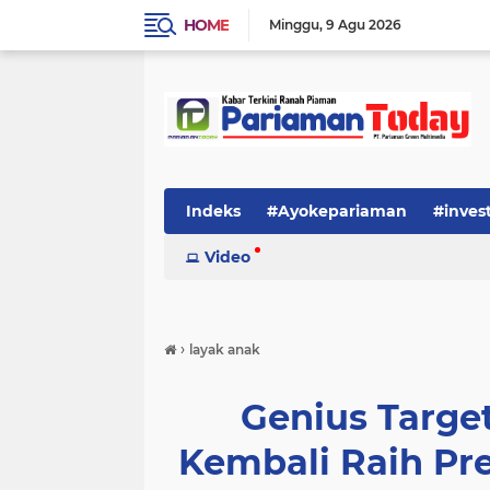
HOME
Minggu
9 Agu 2026
Indeks
#Ayokepariaman
#inves
Video
›
layak anak
Genius Targe
Kembali Raih Pr