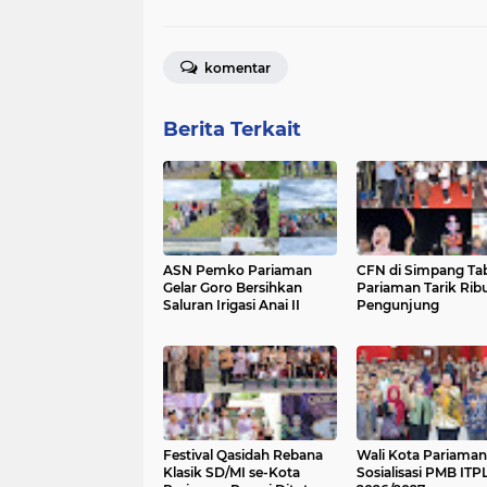
komentar
Berita Terkait
ASN Pemko Pariaman
CFN di Simpang Ta
Gelar Goro Bersihkan
Pariaman Tarik Rib
Saluran Irigasi Anai II
Pengunjung
Festival Qasidah Rebana
Wali Kota Pariama
Klasik SD/MI se-Kota
Sosialisasi PMB ITP