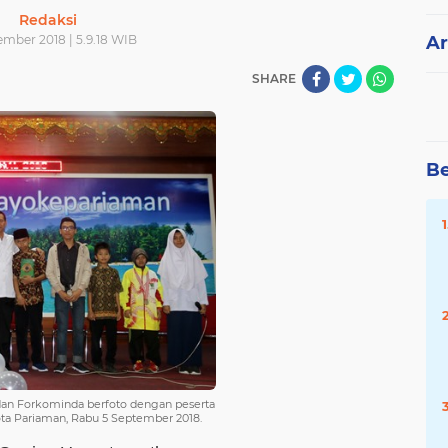
Redaksi
ember 2018 | 5.9.18 WIB
Ar
SHARE
Be
an Forkominda berfoto dengan peserta
ota Pariaman, Rabu 5 September 2018.