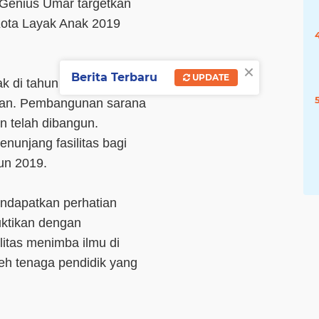
 Genius Umar targetkan
ota Layak Anak 2019
×
Berita Terbaru
UPDATE
k di tahun mendatang itu,
ukan. Pembangunan sarana
 telah dibangun.
enunjang fasilitas bagi
un 2019.
endapatkan perhatian
uktikan dengan
itas menimba ilmu di
eh tenaga pendidik yang