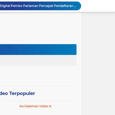
SEPEDA TANTE, Inovasi Digital Pemko Pariaman Percepat Pendaftaran Tanda Tangan Elektronik
Tingkatkan Mutu Pelayanan, Pemko Pariaman Gandeng RSUP Dr. M. Djamil Padang
k, Citra Publik
Wali Kota Pariaman Lepas Kontingen Pramuka ke Jambore Nasional XII di Cibubur
Wali Kota Pariaman Hadiri Penguatan Relawan Pancasila, Tekankan Implementasi Nilai Pancasila dalam Pelayanan Publik
Wali Kota Pariaman Bagikan Bibit Ikan Koi kepada Siswa SD untuk Edukasi Perikanan
Wali Kota Pariaman Salurkan Bantuan bagi Korban Pohon Tumbang, Rumah Rusak Berat Akan Dibedah
Wali Kota Pariaman Ajukan Rancangan KUA-PPAS APBD 2027, Pendapatan Diproyeksikan Rp626,1 Miliar
Pemkot Pariaman Mulai Pusdiklat Paskibraka 2026, Wali Kota Tekankan Pentingnya Disiplin
SAJUMPA Permudah Warga Pariaman Bayar Pajak Kendaraan, Sasar ASN dan Masyarakat
deo Terpopuler
Ke Halaman Video