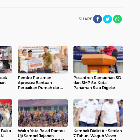
SHARE
buik
Pemko Pariaman
Pesantren Ramadhan SD
uan
Apresiasi Bantuan
dan SMP Se-Kota
Perbaikan Rumah dari
Pariaman Siap Digelar
Pemerintah Pusat
n Buka
Wako Yota Balad Pantau
Kembali Dialiri Air Setelah
LN
Uji Sampel Jajanan
7 Tahun, Wagub Vasco