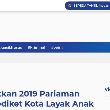
Serba-serbi: Tokoh Publi
tigasikhusus
#kriminal
#opini
Vi
tkan 2019 Pariaman
ediket Kota Layak Anak