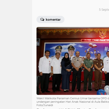
5 Sept
komentar
Wakil Walikota Pariaman Genius Umar bersama OPD d
undangan peringatan Hari Anak Nasional di Aula Balik
Foto/Junaidi