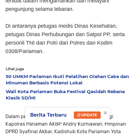
terlibat dalam mengamankan dan melayani
pengunjung selama lebaran.
Di antaranya petugas medis Dinas Kesehatan,
petugas Dinas Perhubungan dan Satpol PP, serta
personil TNI dan Polri dari Polres dan Kodim
0308/Pariaman.
Lihat juga
50 UMKM Pariaman Ikuti Pelatihan Olahan Cake dan
Minuman Berbasis Potensi Lokal
Wali Kota Pariaman Buka Festival Qasidah Rebana
Klasik SD/MI
×
Berita Terbaru
UPDATE
Dalam peninjauan tersebut, Mukhlis didampingi
Kapolres Pariaman AKBP Andry Kurniawan, Pimpinan
DPRD Syafinal Akbar, Kadishub Kota Pariaman Yota