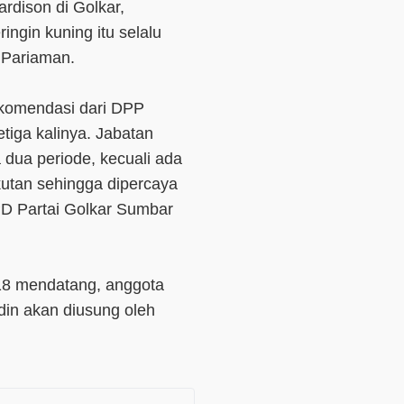
rdison di Golkar,
ingin kuning itu selalu
a Pariaman.
ekomendasi dari DPP
etiga kalinya. Jabatan
a dua periode, kecuali ada
kutan sehingga dipercaya
D Partai Golkar Sumbar
18 mendatang, anggota
din akan diusung oleh