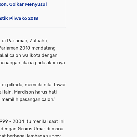
son, Golkar Menyusul
tik Pilwako 2018
 di Pariaman, Zulbahri,
 Pariaman 2018 mendatang
bakal calon walikota dengan
menangan jika ia pada akhirnya
 pilkada, memiliki nilai tawar
i lain, Mardison harus hati
 memilih pasangan calon,"
9 - 2004 itu menilai saat ini
n dengan Genius Umar di mana
apat berbagai lembaga survey