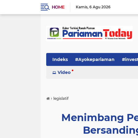
HOME
Kamis
6 Agu 2026
Indeks
#Ayokepariaman
#inves
Video
›
legislatif
Menimbang Pe
Bersandin