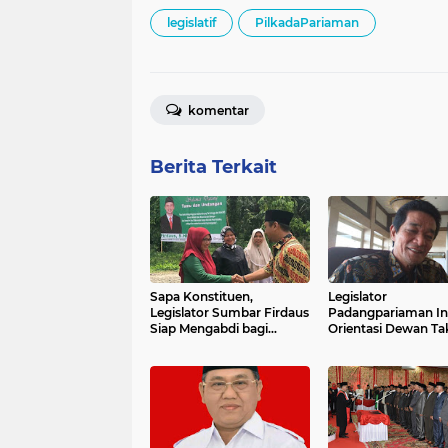
legislatif
PilkadaPariaman
komentar
Berita Terkait
Sapa Konstituen,
Legislator
Legislator Sumbar Firdaus
Padangpariaman In
Siap Mengabdi bagi
Orientasi Dewan Ta
Piaman Laweh
Membebani APBD