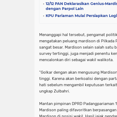
12/12 PAN Deklarasikan Genius-Mardi
dengan Parpol Lain
KPU Pariaman Mulai Persiapkan Logis
Menanggapi hal tersebut, pengamat politik
mengatakan peluang mardison di Pilkada
sangat besar. Mardison selain salah satu 
survey tertinggi, juga menjadi penentu ke
mencalonkan diri sebagai wakil walikota.
"Golkar dengan akan mengusung Mardison di
tinggi. Karena akan berkoalisi dengan parta
hati sebelum mengambil keputusan terkait
ungkap Zulbahri.
Mantan pimpinan DPRD Padangpariaman 199
Mardison paling difavoritkan berpasanga
Mardison di posisi wakil. Hasil jajak pend