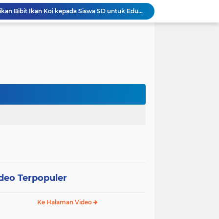
Wali Kota Pariaman Bagikan Bibit Ikan Koi kepada Siswa SD untuk Edukasi Perikanan
Wali Kota Pariaman Salurkan Bantuan bagi Korban Pohon Tumbang, Rumah Rusak Berat Akan Dibedah
Wali Kota Pariaman Ajukan Rancangan KUA-PPAS APBD 2027, Pendapatan Diproyeksikan Rp626,1 Miliar
Pemkot Pariaman Mulai Pusdiklat Paskibraka 2026, Wali Kota Tekankan Pentingnya Disiplin
Pisah Sambut Kapolres, Yota Balad Tekankan Pentingnya Sinergi Jaga Kondusivitas Daerah
Wali Kota Pariaman Minta Inovasi OPD Berdampak Nyata pada Pelayanan Publik
Pemkot Pariaman Resmikan TPA Bunda PAUD untuk Dukung Pengasuhan Anak ASN
Pengurus PWI Pariaman 2026–2029 Dilantik, Pemkot Tekankan Sinergi dan Profesionalisme Pers
Wali Kota Pariaman Lepas Kontingen Pramuka ke Jambore Nasional XII di Cibubur
Wali Kota Pariaman Hadiri Penguatan Relawan Pancasila, Tekankan Implementasi Nilai Pancasila dalam Pelayanan Publik
deo Terpopuler
Ke Halaman Video