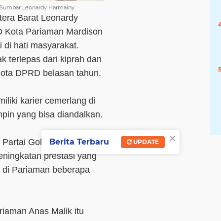
al Sumbar Leonardy Harmainy
tera Barat Leonardy
D Kota Pariaman Mardison
 di hati masyarakat.
k terlepas dari kiprah dan
ota DPRD belasan tahun.
iliki karier cemerlang di
mpin yang bisa diandalkan.
×
Berita Terbaru
Partai Golkar ketiga
UPDATE
peningkatan prestasi yang
, di Pariaman beberapa
iaman Anas Malik itu