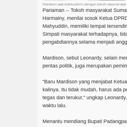
Mardison saat silahturahmi dengan tokoh nasional as
Pariaman -- Tokoh masyarakat Suma
Harmainy, menilai sosok Ketua DPR
Mahyuddin, memiliki tempat tersendiri
Simpati masyarakat terhadapnya, tida
pengabdiannya selama menjadi angg
Mardison, sebut Leonardy, selain mem
pentas politik, juga merupakan pemi
"Baru Mardison yang menjabat Ketua 
kalinya. Itu tidak mudah, harus ada 
tegas dan terukur," ungkap Leonardy
waktu lalu.
Menantu mendiang Bupati Padangpar