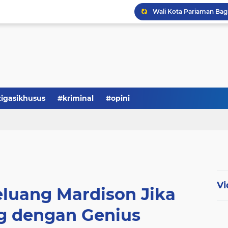
tigasikhusus
#kriminal
#opini
Vi
luang Mardison Jika
g dengan Genius