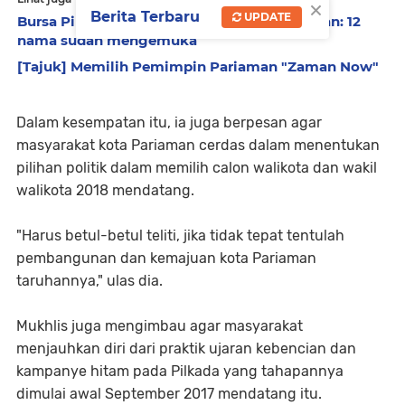
×
Berita Terbaru
UPDATE
Bursa Pilkada Pariaman dan Padangpariaman: 12
nama sudah mengemuka
[Tajuk] Memilih Pemimpin Pariaman "Zaman Now"
Dalam kesempatan itu, ia juga berpesan agar
masyarakat kota Pariaman cerdas dalam menentukan
pilihan politik dalam memilih calon walikota dan wakil
walikota 2018 mendatang.
"Harus betul-betul teliti, jika tidak tepat tentulah
pembangunan dan kemajuan kota Pariaman
taruhannya," ulas dia.
Mukhlis juga mengimbau agar masyarakat
menjauhkan diri dari praktik ujaran kebencian dan
kampanye hitam pada Pilkada yang tahapannya
dimulai awal September 2017 mendatang itu.