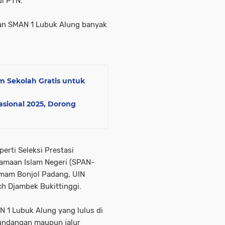
di PTN.
san SMAN 1 Lubuk Alung banyak
m Sekolah Gratis untuk
sional 2025, Dorong
erti Seleksi Prestasi
amaan Islam Negeri (SPAN-
Imam Bonjol Padang, UIN
h Djambek Bukittinggi.
N 1 Lubuk Alung yang lulus di
r undangan maupun jalur