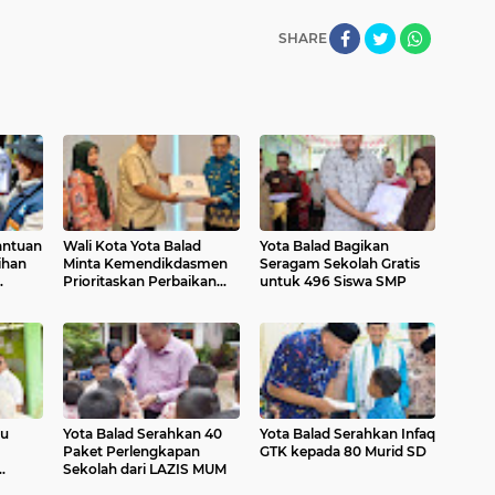
SHARE
antuan
Wali Kota Yota Balad
Yota Balad Bagikan
ihan
Minta Kemendikdasmen
Seragam Sekolah Gratis
Prioritaskan Perbaikan
untuk 496 Siswa SMP
Sekolah di Pariaman
au
Yota Balad Serahkan 40
Yota Balad Serahkan Infaq
Paket Perlengkapan
GTK kepada 80 Murid SD
Sekolah dari LAZIS MUM
Dana