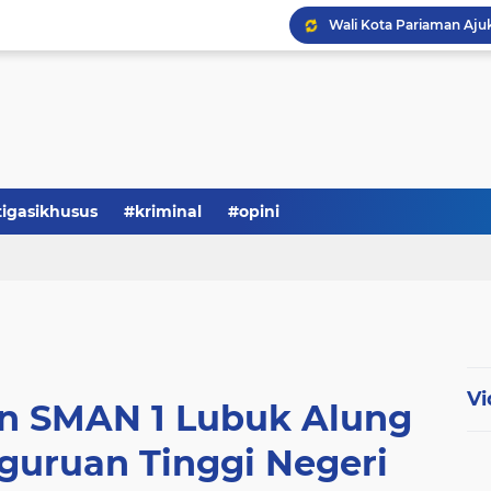
tigasikhusus
#kriminal
#opini
Vi
an SMAN 1 Lubuk Alung
rguruan Tinggi Negeri