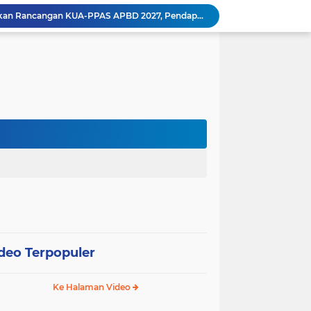
Wali Kota Pariaman Ajukan Rancangan KUA-PPAS APBD 2027, Pendapatan Diproyeksikan Rp626,1 Miliar
Pemkot Pariaman Mulai Pusdiklat Paskibraka 2026, Wali Kota Tekankan Pentingnya Disiplin
Pisah Sambut Kapolres, Yota Balad Tekankan Pentingnya Sinergi Jaga Kondusivitas Daerah
Wali Kota Pariaman Minta Inovasi OPD Berdampak Nyata pada Pelayanan Publik
Pemkot Pariaman Resmikan TPA Bunda PAUD untuk Dukung Pengasuhan Anak ASN
Pengurus PWI Pariaman 2026–2029 Dilantik, Pemkot Tekankan Sinergi dan Profesionalisme Pers
Wali Kota Pariaman Lepas Kontingen Pramuka ke Jambore Nasional XII di Cibubur
Wali Kota Pariaman Hadiri Penguatan Relawan Pancasila, Tekankan Implementasi Nilai Pancasila dalam Pelayanan Publik
Wali Kota Pariaman Bagikan Bibit Ikan Koi kepada Siswa SD untuk Edukasi Perikanan
Wali Kota Pariaman Salurkan Bantuan bagi Korban Pohon Tumbang, Rumah Rusak Berat Akan Dibedah
deo Terpopuler
Ke Halaman Video