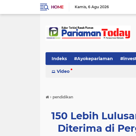
HOME
Kamis
6 Agu 2026
Indeks
#Ayokepariaman
#inves
Video
›
pendidikan
150 Lebih Lulus
Diterima di Pe