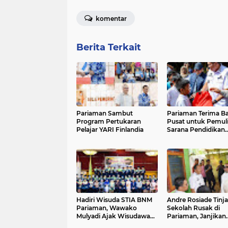
komentar
Berita Terkait
Pariaman Sambut
Pariaman Terima B
Program Pertukaran
Pusat untuk Pemul
Pelajar YARI Finlandia
Sarana Pendidikan
Pascabencana
Hadiri Wisuda STIA BNM
Andre Rosiade Tinj
Pariaman, Wawako
Sekolah Rusak di
Mulyadi Ajak Wisudawan
Pariaman, Janjikan
Tingkatkan Kompetensi
Perbaikan Melalui 