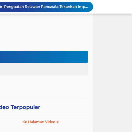
Wali Kota Pariaman Hadiri Penguatan Relawan Pancasila, Tekankan Implementasi Nilai Pancasila dalam Pelayanan Publik
Wali Kota Pariaman Bagikan Bibit Ikan Koi kepada Siswa SD untuk Edukasi Perikanan
Wali Kota Pariaman Salurkan Bantuan bagi Korban Pohon Tumbang, Rumah Rusak Berat Akan Dibedah
Wali Kota Pariaman Ajukan Rancangan KUA-PPAS APBD 2027, Pendapatan Diproyeksikan Rp626,1 Miliar
Pemkot Pariaman Mulai Pusdiklat Paskibraka 2026, Wali Kota Tekankan Pentingnya Disiplin
Pisah Sambut Kapolres, Yota Balad Tekankan Pentingnya Sinergi Jaga Kondusivitas Daerah
Wali Kota Pariaman Minta Inovasi OPD Berdampak Nyata pada Pelayanan Publik
Pemkot Pariaman Resmikan TPA Bunda PAUD untuk Dukung Pengasuhan Anak ASN
Pengurus PWI Pariaman 2026–2029 Dilantik, Pemkot Tekankan Sinergi dan Profesionalisme Pers
Wali Kota Pariaman Lepas Kontingen Pramuka ke Jambore Nasional XII di Cibubur
deo Terpopuler
Ke Halaman Video