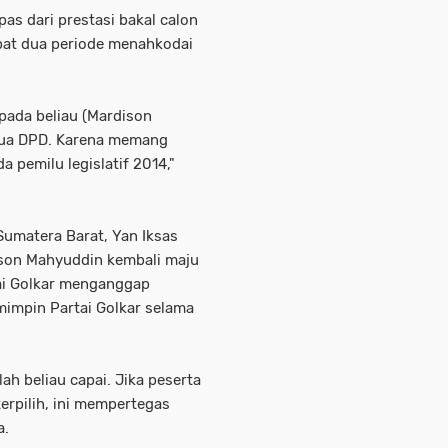
pas dari prestasi bakal calon
bat dua periode menahkodai
pada beliau (Mardison
tua DPD. Karena memang
 pemilu legislatif 2014,"
Sumatera Barat, Yan Iksas
son Mahyuddin kembali maju
ai Golkar menganggap
impin Partai Golkar selama
h beliau capai. Jika peserta
rpilih, ini mempertegas
a.