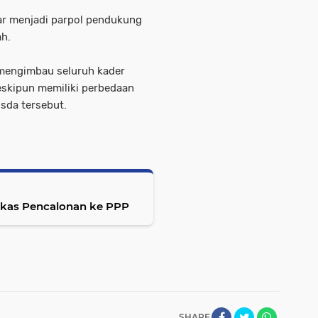
ar menjadi parpol pendukung
ah.
 mengimbau seluruh kader
eskipun memiliki perbedaan
sda tersebut.
rkas Pencalonan ke PPP
SHARE