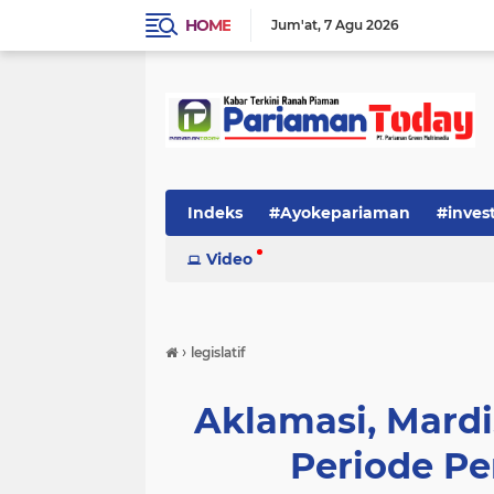
HOME
Jum'at
7 Agu 2026
Indeks
#Ayokepariaman
#inves
Video
›
legislatif
Aklamasi, Mardi
Periode P