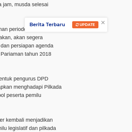
a jam, musda selesai
×
Berita Terbaru
UPDATE
man periode 2017-2020
takan, akan segera
i dan persiapan agenda
ta Pariaman tahun 2018
bentuk pengurus DPD
apkan menghadapi Pilkada
pol peserta pemilu
er kembali menjadikan
u legislatif dan pilkada