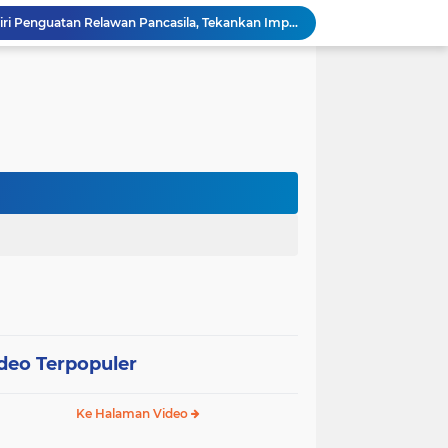
Wali Kota Pariaman Hadiri Penguatan Relawan Pancasila, Tekankan Implementasi Nilai Pancasila dalam Pelayanan Publik
Wali Kota Pariaman Bagikan Bibit Ikan Koi kepada Siswa SD untuk Edukasi Perikanan
Wali Kota Pariaman Salurkan Bantuan bagi Korban Pohon Tumbang, Rumah Rusak Berat Akan Dibedah
Wali Kota Pariaman Ajukan Rancangan KUA-PPAS APBD 2027, Pendapatan Diproyeksikan Rp626,1 Miliar
Pemkot Pariaman Mulai Pusdiklat Paskibraka 2026, Wali Kota Tekankan Pentingnya Disiplin
Pisah Sambut Kapolres, Yota Balad Tekankan Pentingnya Sinergi Jaga Kondusivitas Daerah
Wali Kota Pariaman Minta Inovasi OPD Berdampak Nyata pada Pelayanan Publik
Pemkot Pariaman Resmikan TPA Bunda PAUD untuk Dukung Pengasuhan Anak ASN
Pengurus PWI Pariaman 2026–2029 Dilantik, Pemkot Tekankan Sinergi dan Profesionalisme Pers
Wali Kota Pariaman Lepas Kontingen Pramuka ke Jambore Nasional XII di Cibubur
deo Terpopuler
Ke Halaman Video