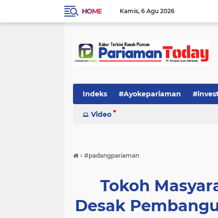
HOME
Kamis
6 Agu 2026
Indeks
#Ayokepariaman
#inves
Video
›
#padangpariaman
Tokoh Masyara
Desak Pembangun