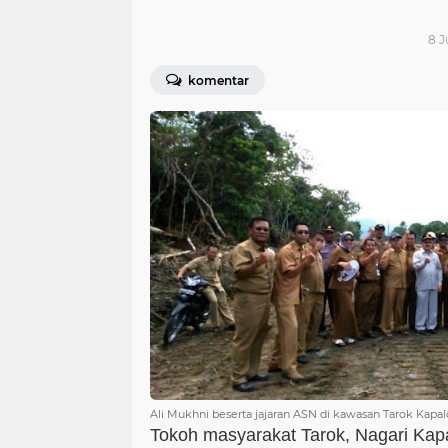
8 J
komentar
Ali Mukhni beserta jajaran ASN di kawasan Tarok Kapal
Tokoh masyarakat Tarok, Nagari Kap