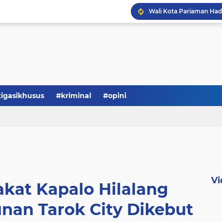
tigasikhusus
#kriminal
#opini
Vi
kat Kapalo Hilalang
an Tarok City Dikebut