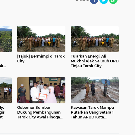
[Tajuk] Bermimpi di Tarok
Tularkan Energi, Ali
City
Mukhni Ajak Seluruh OPD
ak
Tinjau Tarok City
ain
dy:
Gubernur Sumbar
Kawasan Tarok Mampu
gis
Dukung Pembangunan
Putarkan Uang Setara 1
at
Tarok City Awal Hingga
Tahun APBD Kota
Akhir
Pariaman