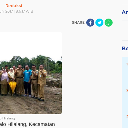
Redaksi
uni 2017 | 8.6.17 WIB
Ar
SHARE
Be
o Hilalang
alo Hilalang, Kecamatan