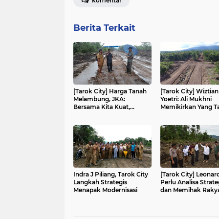
komentar
Berita Terkait
[Tarok City] Harga Tanah
[Tarok City] Wiztian
Melambung, JKA:
Yoetri: Ali Mukhni
Bersama Kita Kuat,
Memikirkan Yang T
Bersama Kita Sukses
Terpikirkan Orang L
Indra J Piliang, Tarok City
[Tarok City] Leonar
Langkah Strategis
Perlu Analisa Strate
Menapak Modernisasi
dan Memihak Raky