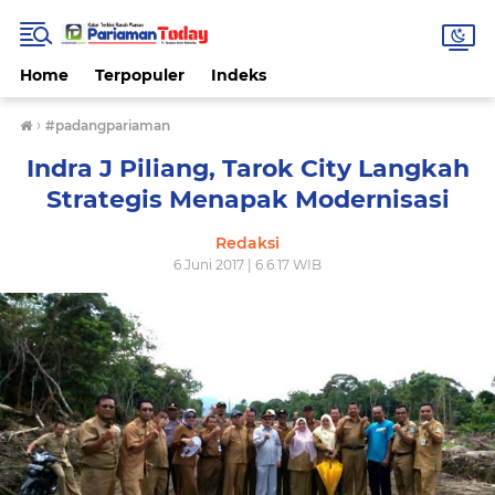
Home
Terpopuler
Indeks
›
#padangpariaman
Indra J Piliang, Tarok City Langkah
Strategis Menapak Modernisasi
Redaksi
6 Juni 2017 | 6.6.17 WIB