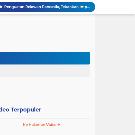
Wali Kota Pariaman Hadiri Penguatan Relawan Pancasila, Tekankan Implementasi Nilai Pancasila dalam Pelayanan Publik
Wali Kota Pariaman Bagikan Bibit Ikan Koi kepada Siswa SD untuk Edukasi Perikanan
Wali Kota Pariaman Salurkan Bantuan bagi Korban Pohon Tumbang, Rumah Rusak Berat Akan Dibedah
Wali Kota Pariaman Ajukan Rancangan KUA-PPAS APBD 2027, Pendapatan Diproyeksikan Rp626,1 Miliar
Pemkot Pariaman Mulai Pusdiklat Paskibraka 2026, Wali Kota Tekankan Pentingnya Disiplin
Pisah Sambut Kapolres, Yota Balad Tekankan Pentingnya Sinergi Jaga Kondusivitas Daerah
SEPEDA TANTE, Inovasi Digital Pemko Pariaman Percepat Pendaftaran Tanda Tangan Elektronik
Tingkatkan Mutu Pelayanan, Pemko Pariaman Gandeng RSUP Dr. M. Djamil Padang
k, Citra Publik
Wali Kota Pariaman Lepas Kontingen Pramuka ke Jambore Nasional XII di Cibubur
deo Terpopuler
Ke Halaman Video