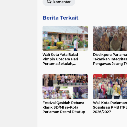
komentar
Berita Terkait
Wali Kota Yota Balad
Disdikpora Pariam
Pimpin Upacara Hari
Tekankan Integritas
Pertama Sekolah,
Pengawas Jelang T
Tekankan Disiplin dan
2026
Cegah Perundungan
Festival Qasidah Rebana
Wali Kota Pariama
Klasik SD/MI se-Kota
Sosialisasi PMB ITP
Pariaman Resmi Ditutup
2026/2027