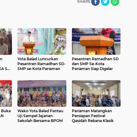
SHARE
an
Yota Balad Luncurkan
Pesantren Ramadhan SD
Pesantren Ramadhan SD-
dan SMP Se-Kota
KA SD
SMP se-Kota Pariaman
Pariaman Siap Digelar
n Buka
Wako Yota Balad Pantau
Pariaman Matangkan
LN
Uji Sampel Jajanan
Persiapan Festival
Sekolah Bersama BPOM
Qasidah Rebana Klasik