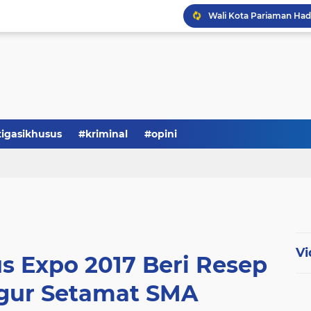
tigasikhusus
#kriminal
#opini
Serba-serbi: Tokoh Publi
Vi
 Expo 2017 Beri Resep
gur Setamat SMA