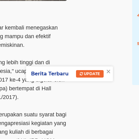
ar kembali menegaskan
g mampu dan efektif
emiskinan.
 lebih tinggi dan di
×
nesia," ucap Genius saat
Berita Terbaru
UPDATE
7 ke-4 yang digelar oleh
) bertempat di Hall
/2017).
rupakan suatu syarat bagi
ngapresiasi kegiatan yang
ng kuliah di berbagai