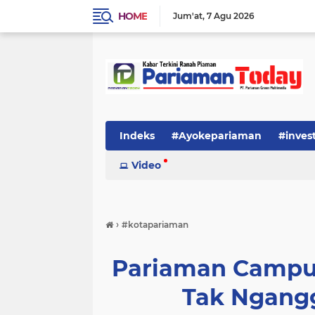
HOME
Jum'at
7 Agu 2026
Indeks
#Ayokepariaman
#inves
Video
›
#kotapariaman
Pariaman Campus
Tak Ngang