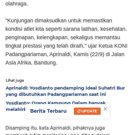
olahraga.
"Kunjungan dimaksudkan untuk memastikan
kondisi atlet kita seperti sarana latihan, kesehatan,
penginapan, kelengkapan, sekaligus memantau
tingkat prestasi yang telah diraih," ujar Ketua KONI
Padangpariaman, Aprinaldi, Kamis (22/9) di Jalan
Asia Afrika, Bandung.
Lihat juga
Aprinaldi: Yosdianto pendamping ideal Suhatri Bur
yang dibutuhkan Padangpariaman saat ini
Yosdianto: Orang Kampung Dalam banyak
×
melahirkan Tokoh Nasional
Berita Terbaru
UPDATE
Disamping itu, kata Aprinaldi, pihaknya juga