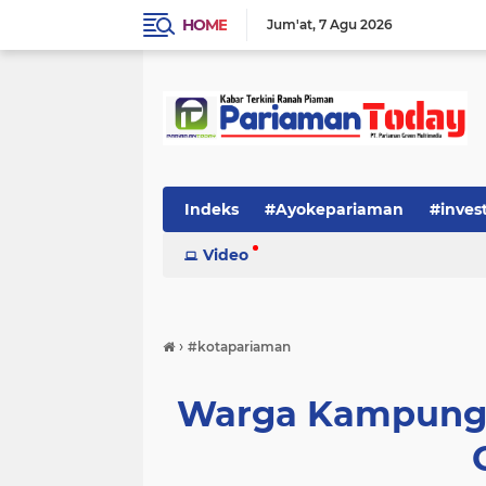
HOME
Jum'at
7 Agu 2026
Indeks
#Ayokepariaman
#inves
Video
›
#kotapariaman
Warga Kampung 