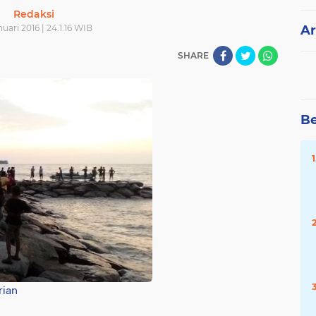
Redaksi
uari 2016 | 24.1.16 WIB
Ar
SHARE
Be
rian