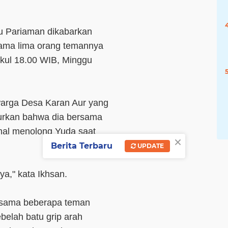
u Pariaman dikabarkan
sama lima orang temannya
ukul 18.00 WIB, Minggu
warga Desa Karan Aur yang
urkan bahwa dia bersama
mal menolong Yuda saat
×
Berita Terbaru
UPDATE
a," kata Ikhsan.
rsama beberapa teman
belah batu grip arah