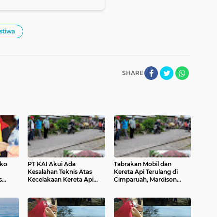
istiwa
SHARE
mko
PT KAI Akui Ada
Tabrakan Mobil dan
Kesalahan Teknis Atas
Kereta Api Terulang di
s
Kecelakaan Kereta Api
Cimparuah, Mardison
dan Mobil di Cimparuah
Minta PT KAI Beri Solusi