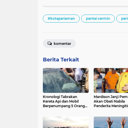
#kotapariaman
pantai cermin
per
komentar
Berita Terkait
Kronologi Tabrakan
Mardison Janji Pe
Kereta Api dan Mobil
Akan Obati Nabila
Berpenumpang 5 Orang
Penderita Meningiti
di Simpang Kp Kaliang
Hingga Sembuh