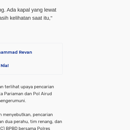
ong. Ada kapal yang lewat
ih kelihatan saat itu,"
uhammad Revan
Nia!
n terlihat upaya pencarian
a Pariaman dan Pol Airud
 mengerumuni.
n menyebutkan, pencarian
n dua perahu, tim renang, dan
TRC) BPBD bersama Polres