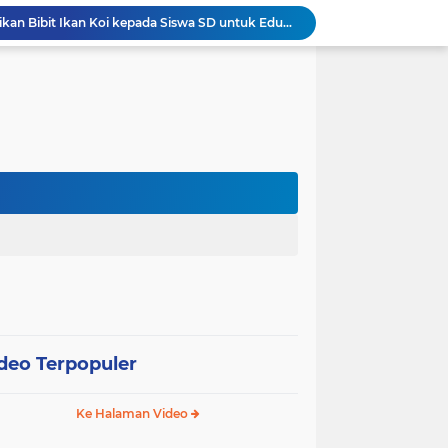
Wali Kota Pariaman Salurkan Bantuan bagi Korban Pohon Tumbang, Rumah Rusak Berat Akan Dibedah
Wali Kota Pariaman Ajukan Rancangan KUA-PPAS APBD 2027, Pendapatan Diproyeksikan Rp626,1 Miliar
Pemkot Pariaman Mulai Pusdiklat Paskibraka 2026, Wali Kota Tekankan Pentingnya Disiplin
Pisah Sambut Kapolres, Yota Balad Tekankan Pentingnya Sinergi Jaga Kondusivitas Daerah
Wali Kota Pariaman Minta Inovasi OPD Berdampak Nyata pada Pelayanan Publik
Pemkot Pariaman Resmikan TPA Bunda PAUD untuk Dukung Pengasuhan Anak ASN
Pengurus PWI Pariaman 2026–2029 Dilantik, Pemkot Tekankan Sinergi dan Profesionalisme Pers
Wali Kota Pariaman Lepas Kontingen Pramuka ke Jambore Nasional XII di Cibubur
Wali Kota Pariaman Hadiri Penguatan Relawan Pancasila, Tekankan Implementasi Nilai Pancasila dalam Pelayanan Publik
Wali Kota Pariaman Bagikan Bibit Ikan Koi kepada Siswa SD untuk Edukasi Perikanan
deo Terpopuler
Ke Halaman Video