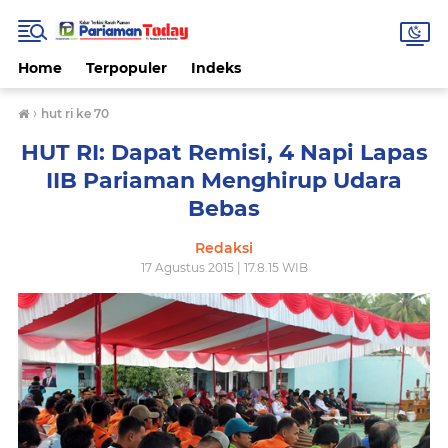
Home
Terpopuler
Indeks
›
hut ri ke 70
HUT RI: Dapat Remisi, 4 Napi Lapas
IIB Pariaman Menghirup Udara
Bebas
Redaksi
17 Agustus 2015 | 17.8.15 WIB