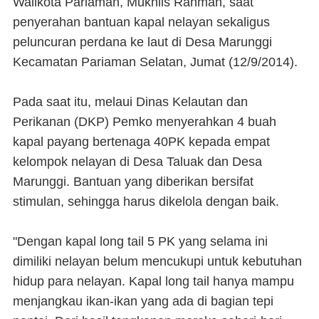
Walikota Pariaman, Mukhlis Rahman, saat
penyerahan bantuan kapal nelayan sekaligus
peluncuran perdana ke laut di Desa Marunggi
Kecamatan Pariaman Selatan, Jumat (12/9/2014).
Pada saat itu, melaui Dinas Kelautan dan
Perikanan (DKP) Pemko menyerahkan 4 buah
kapal payang bertenaga 40PK kepada empat
kelompok nelayan di Desa Taluak dan Desa
Marunggi. Bantuan yang diberikan bersifat
stimulan, sehingga harus dikelola dengan baik.
"Dengan kapal long tail 5 PK yang selama ini
dimiliki nelayan belum mencukupi untuk kebutuhan
hidup para nelayan. Kapal long tail hanya mampu
menjangkau ikan-ikan yang ada di bagian tepi