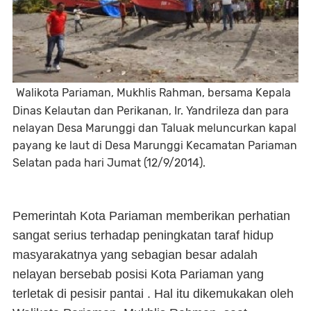
Walikota Pariaman, Mukhlis Rahman, bersama Kepala
Dinas Kelautan dan Perikanan, Ir. Yandrileza dan para
nelayan Desa Marunggi dan Taluak meluncurkan kapal
payang ke laut di Desa Marunggi Kecamatan Pariaman
Selatan pada hari Jumat (12/9/2014).
Pemerintah Kota Pariaman memberikan perhatian
sangat serius terhadap peningkatan taraf hidup
masyarakatnya yang sebagian besar adalah
nelayan bersebab posisi Kota Pariaman yang
terletak di pesisir pantai . Hal itu dikemukakan oleh