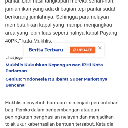
pantai. Dari hasil tangkapan mereka sehari-hari,
jumlah ikan yang ada di bagian tepi pantai sudah
berkurang jumlahnya. Sehingga para nelayan
membutuhkan kapal yang mampu menjangkau
area yang lebih luas seperti halnya kapal Payang
40PK," kata Mukhlis.
×
Berita Terbaru
UPDATE
Lihat juga
Mukhlis Kukuhkan Kepengurusan IPHI Kota
Pariaman
Genius: "Indonesia Itu Ibarat Super Marketnya
Bencana"
Mukhlis menyebut, bantuan ini menjadi percontohan
bagi Pemko dalam pengembangan ataupun
peningkatan penghasilan nelayan dan menjadikan
tolak ukur keberhasilan bantuan tersebut. Kata dia,