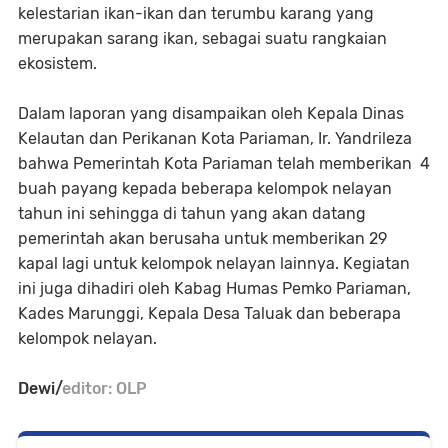
kelestarian ikan-ikan dan terumbu karang yang
merupakan sarang ikan, sebagai suatu rangkaian
ekosistem.
Dalam laporan yang disampaikan oleh Kepala Dinas
Kelautan dan Perikanan Kota Pariaman, Ir. Yandrileza
bahwa Pemerintah Kota Pariaman telah memberikan 4
buah payang kepada beberapa kelompok nelayan
tahun ini sehingga di tahun yang akan datang
pemerintah akan berusaha untuk memberikan 29
kapal lagi untuk kelompok nelayan lainnya. Kegiatan
ini juga dihadiri oleh Kabag Humas Pemko Pariaman,
Kades Marunggi, Kepala Desa Taluak dan beberapa
kelompok nelayan.
Dewi/
editor: OLP