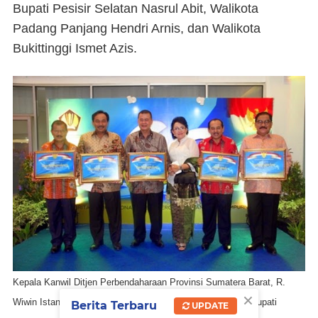
Bupati Pesisir Selatan Nasrul Abit, Walikota
Padang Panjang Hendri Arnis, dan Walikota
Bukittinggi Ismet Azis.
Kepala Kanwil Ditjen Perbendaharaan Provinsi Sumatera Barat, R.
×
Wiwin Istansi, S.E., Ak. M.Laws berfoto bersama dengan Bupati
Berita Terbaru
UPDATE