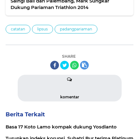
Saingi Bali dan Palembang, Mark Sungkar
Dukung Pariaman Triathlon 2014
catatan
lipsus
padangpariaman
SHARE
komentar
Berita Terkait
Basa 17 Koto Lamo kompak dukung Yosdianto
Turunkan indeks korupsi, Suhatri Bur terima Platinum