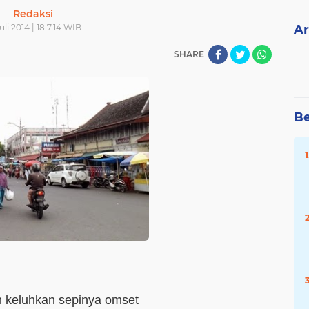
Redaksi
uli 2014 | 18.7.14 WIB
Ar
SHARE
Be
 keluhkan sepinya omset