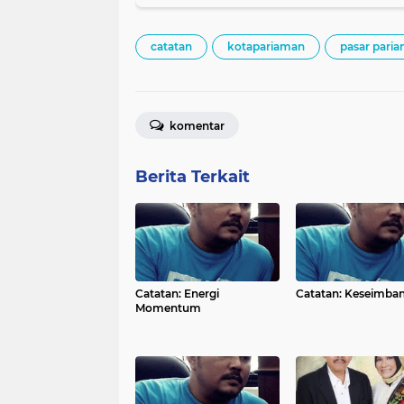
catatan
kotapariaman
pasar pari
komentar
Berita Terkait
Catatan: Energi
Catatan: Keseimba
Momentum