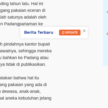
ing tahun lalu. Hal ini
agang pakaian eceran di
alah satunya adalah oleh
en Padangpariaman ke
×
Berita Terbaru
UPDATE
h pindahnya kantor bupati
egawainya, sehingga mereka
tau bahkan ke Padang atau
a tidak di publikasikan.
gatakan bahwa hal itu
ang pakaian yang ada di
n dewasa, anak-anak,
al aneka kebutuhan jelang