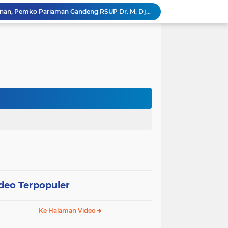
Tingkatkan Mutu Pelayanan, Pemko Pariaman Gandeng RSUP Dr. M. Djamil Padang
k, Citra Publik
Wali Kota Pariaman Lepas Kontingen Pramuka ke Jambore Nasional XII di Cibubur
Wali Kota Pariaman Hadiri Penguatan Relawan Pancasila, Tekankan Implementasi Nilai Pancasila dalam Pelayanan Publik
Wali Kota Pariaman Bagikan Bibit Ikan Koi kepada Siswa SD untuk Edukasi Perikanan
Wali Kota Pariaman Salurkan Bantuan bagi Korban Pohon Tumbang, Rumah Rusak Berat Akan Dibedah
Wali Kota Pariaman Ajukan Rancangan KUA-PPAS APBD 2027, Pendapatan Diproyeksikan Rp626,1 Miliar
Pemkot Pariaman Mulai Pusdiklat Paskibraka 2026, Wali Kota Tekankan Pentingnya Disiplin
Pisah Sambut Kapolres, Yota Balad Tekankan Pentingnya Sinergi Jaga Kondusivitas Daerah
SEPEDA TANTE, Inovasi Digital Pemko Pariaman Percepat Pendaftaran Tanda Tangan Elektronik
deo Terpopuler
Ke Halaman Video