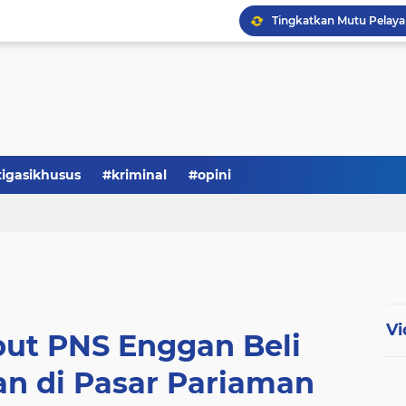
Serba-serbi: Tokoh Publi
tigasikhusus
#kriminal
#opini
Vi
ut PNS Enggan Beli
an di Pasar Pariaman