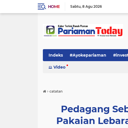
HOME
Sabtu
8 Agu 2026
Indeks
#Ayokepariaman
#inves
Video
›
catatan
Pedagang Seb
Pakaian Lebar