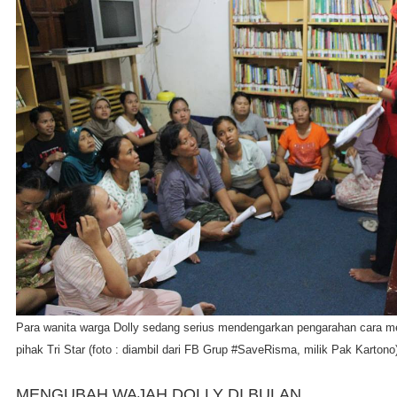
Para wanita warga Dolly sedang serius mendengarkan pengarahan cara m
pihak Tri Star (foto : diambil dari FB Grup #SaveRisma, milik Pak Kartono
MENGUBAH WAJAH DOLLY DI BULAN