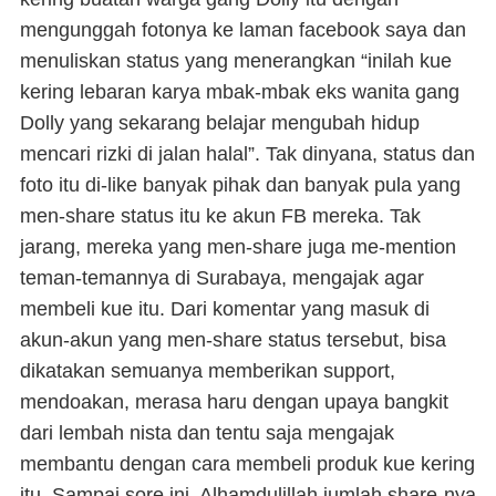
mengunggah fotonya ke laman facebook saya dan
menuliskan status yang menerangkan “inilah kue
kering lebaran karya mbak-mbak eks wanita gang
Dolly yang sekarang belajar mengubah hidup
mencari rizki di jalan halal”. Tak dinyana, status dan
foto itu di-
like
banyak pihak dan banyak pula yang
men-
share
status itu ke akun FB mereka. Tak
jarang, mereka yang men-
share
juga me
-mention
teman-temannya di Surabaya, mengajak agar
membeli kue itu. Dari komentar yang masuk di
akun-akun yang men-
share
status tersebut, bisa
dikatakan semuanya memberikan
support
,
mendoakan, merasa haru dengan upaya bangkit
dari lembah nista dan tentu saja mengajak
membantu dengan cara membeli produk kue kering
itu. Sampai sore ini, Alhamdulillah jumlah
share
-nya