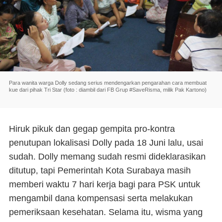
Para wanita warga Dolly sedang serius mendengarkan pengarahan cara membuat
kue dari pihak Tri Star (foto : diambil dari FB Grup #SaveRisma, milik Pak Kartono)
Hiruk pikuk dan gegap gempita pro-kontra
penutupan lokalisasi Dolly pada 18 Juni lalu, usai
sudah. Dolly memang sudah resmi dideklarasikan
ditutup, tapi Pemerintah Kota Surabaya masih
memberi waktu 7 hari kerja bagi para PSK untuk
mengambil dana kompensasi serta melakukan
pemeriksaan kesehatan. Selama itu, wisma yang