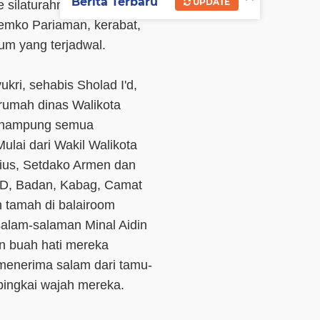
Berita Terbaru
UPDATE
silaturahmi internal
emko Pariaman, kerabat,
m yang terjadwal.
kri, sehabis Sholad I'd,
rumah dinas Walikota
menampung semua
ulai dari Wakil Walikota
ius, Setdako Armen dan
KPD, Badan, Kabag, Camat
h tamah di balairoom
salam-salaman Minal Aidin
an buah hati mereka
 menerima salam dari tamu-
ingkai wajah mereka.