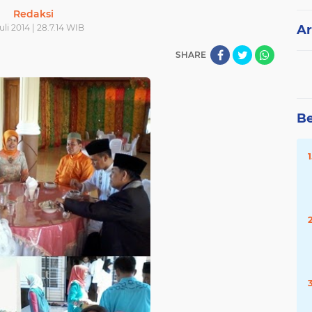
Redaksi
uli 2014 | 28.7.14 WIB
Ar
SHARE
Be