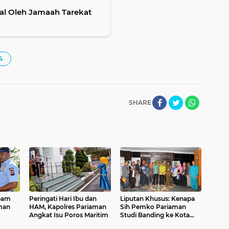
wal Oleh Jamaah Tarekat
4
SHARE
tpam
Peringati Hari Ibu dan
Liputan Khusus: Kenapa
man
HAM, Kapolres Pariaman
Sih Pemko Pariaman
Angkat Isu Poros Maritim
Studi Banding ke Kota
Batam? Ini Jawaban