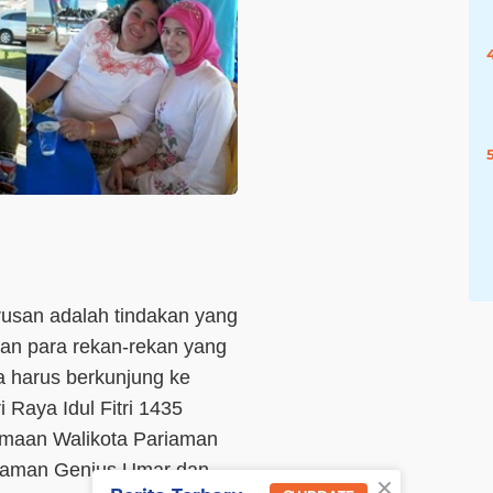
rusan adalah tindakan yang
gan para rekan-rekan yang
a harus berkunjung ke
 Raya Idul Fitri 1435
rsamaan Walikota Pariaman
riaman Genius Umar dan
×