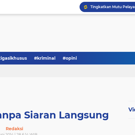
Serba-serbi: Tokoh Publi
tigasikhusus
#kriminal
#opini
Vi
Tanpa Siaran Langsung
Redaksi
uni 2014 | 28.6.14 WIB