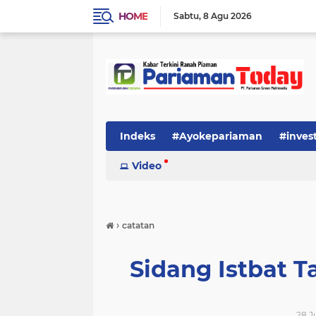
HOME
Sabtu
8 Agu 2026
Indeks
#Ayokepariaman
#inves
Video
›
catatan
Sidang Istbat 
28 J