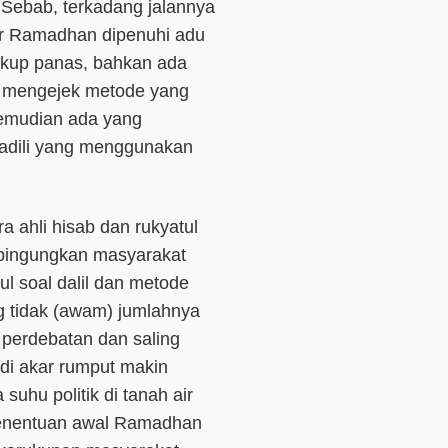
. Sebab,
terkadang jalannya
hir Ramadhan dipenuhi adu
ukup panas, bahkan
ada
 mengejek metode yang
 kemudian ada yang
gadili yang menggunakan
a ahli hisab dan rukyatul
mbingungkan masyarakat
 soal dalil dan metode
g tidak (awam) jumlahnya
 perdebatan dan saling
i akar rumput makin
uhu politik di tanah air
 penentuan awal Ramadhan