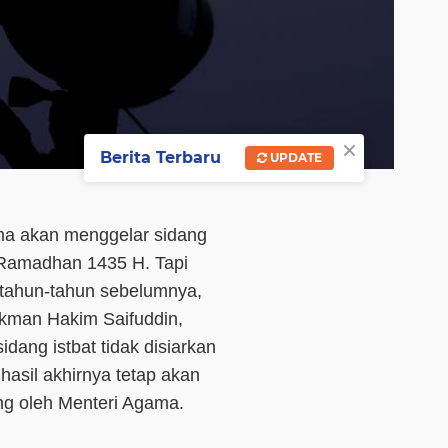
×
Berita Terbaru
UPDATE
ama akan menggelar sidang
 Ramadhan 1435 H. Tapi
n tahun-tahun sebelumnya,
kman Hakim Saifuddin,
sidang istbat tidak disiarkan
n
hasil akhirnya tetap akan
ng
oleh Menteri Agama.