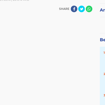
SHARE
Ar
Be