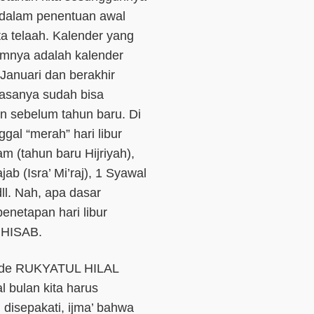
dalam penentuan awal
ta telaah. Kalender yang
umnya adalah kalender
Januari dan berakhir
iasanya sudah bisa
an sebelum tahun baru. Di
gal “merah” hari libur
m (tahun baru Hijriyah),
ab (Isra’ Mi’raj), 1 Syawal
 dll. Nah, apa dasar
enetapan hari libur
 HISAB.
tode RUKYATUL HILAL
al bulan kita harus
 disepakati, ijma’ bahwa