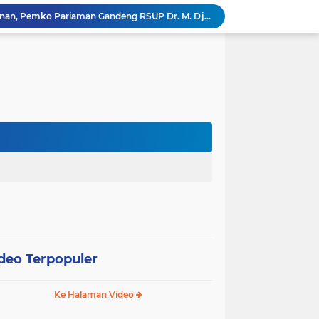
Tingkatkan Mutu Pelayanan, Pemko Pariaman Gandeng RSUP Dr. M. Djamil Padang
k, Citra Publik
Wali Kota Pariaman Lepas Kontingen Pramuka ke Jambore Nasional XII di Cibubur
Wali Kota Pariaman Hadiri Penguatan Relawan Pancasila, Tekankan Implementasi Nilai Pancasila dalam Pelayanan Publik
Wali Kota Pariaman Bagikan Bibit Ikan Koi kepada Siswa SD untuk Edukasi Perikanan
Wali Kota Pariaman Salurkan Bantuan bagi Korban Pohon Tumbang, Rumah Rusak Berat Akan Dibedah
Wali Kota Pariaman Ajukan Rancangan KUA-PPAS APBD 2027, Pendapatan Diproyeksikan Rp626,1 Miliar
Pemkot Pariaman Mulai Pusdiklat Paskibraka 2026, Wali Kota Tekankan Pentingnya Disiplin
Pisah Sambut Kapolres, Yota Balad Tekankan Pentingnya Sinergi Jaga Kondusivitas Daerah
SEPEDA TANTE, Inovasi Digital Pemko Pariaman Percepat Pendaftaran Tanda Tangan Elektronik
deo Terpopuler
Ke Halaman Video