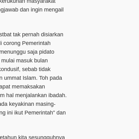
 kerukunan masyarakat
ngjawab dan ingin mengail
stbat tak pernah disiarkan
di corong Pemerintah
 menunggu saja pidato
 mulai masuk bulan
kondusif, sebab tidak
n ummat Islam. Toh pada
 dapat memaksakan
m hal menjalankan ibadah.
ada keyakinan masing-
ng ini ikut Pemerintah”
dan
setahun kita sesungguhnya