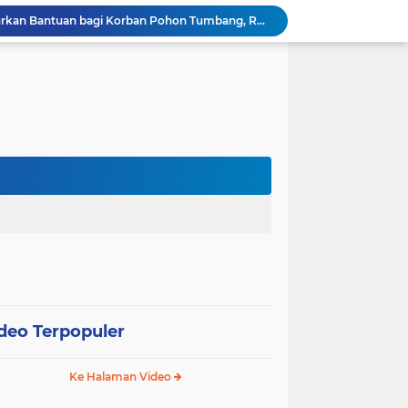
Wali Kota Pariaman Salurkan Bantuan bagi Korban Pohon Tumbang, Rumah Rusak Berat Akan Dibedah
Wali Kota Pariaman Ajukan Rancangan KUA-PPAS APBD 2027, Pendapatan Diproyeksikan Rp626,1 Miliar
Pemkot Pariaman Mulai Pusdiklat Paskibraka 2026, Wali Kota Tekankan Pentingnya Disiplin
Pisah Sambut Kapolres, Yota Balad Tekankan Pentingnya Sinergi Jaga Kondusivitas Daerah
Wali Kota Pariaman Minta Inovasi OPD Berdampak Nyata pada Pelayanan Publik
Pemkot Pariaman Resmikan TPA Bunda PAUD untuk Dukung Pengasuhan Anak ASN
Pengurus PWI Pariaman 2026–2029 Dilantik, Pemkot Tekankan Sinergi dan Profesionalisme Pers
Wali Kota Pariaman Lepas Kontingen Pramuka ke Jambore Nasional XII di Cibubur
Wali Kota Pariaman Hadiri Penguatan Relawan Pancasila, Tekankan Implementasi Nilai Pancasila dalam Pelayanan Publik
Wali Kota Pariaman Bagikan Bibit Ikan Koi kepada Siswa SD untuk Edukasi Perikanan
deo Terpopuler
Ke Halaman Video