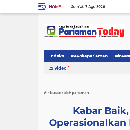
HOME
Jum'at
7 Agu 2026
Indeks
#Ayokepariaman
#inves
Video
›
bus sekolah pariaman
Kabar Baik
Operasionalkan 