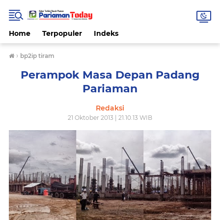
Home
Terpopuler
Indeks
›
bp2ip tiram
Perampok Masa Depan Padang
Pariaman
Redaksi
21 Oktober 2013 | 21.10.13 WIB