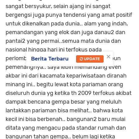
sangat bersyukur, selain ajang ini sangat
bergengsi juga punya tendensi yang amat positif
untuk dikenalkan pada dunia.. alam yang indah,
pemandangan yang elok dan juga danau2 dan
pantai2 yang permai..semua mata dunia dan
nasional hingga hari ini terfokus pada
×
perlombaan akbar ini. saya bangga siapapun
Berita Terbaru
UPDATE
pemenangnya.. saya lebih memandang even
akbar ini dari kacamata kepariwisataan diranah
minang ini.. begitu lewat kota pariaman orang
diseluruh dunia yg ketika th 2009 terfokus akibat
dampak bencana gempa besar yang meluluh
lantakkan pariaman bisa melihat.. bahwa kota
kecil ini bisa berbenah.. bangunan2 baru mulai
ditata yang mengacu pada standar rumah dan
bangunan tahan gempa.. belum lagi ketika