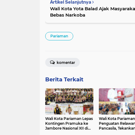
Artikel Selanjutnya
Wali Kota Yota Balad Ajak Masyar
Bebas Narkoba
Pariaman
komentar
Berita Terkait
Wali Kota Pariaman Lepas
Wali Kota Pariaman
Kontingen Pramuka ke
Penguatan Relawa
Jambore Nasional XII di
Pancasila, Tekanka
Cibubur
Implementasi Nilai