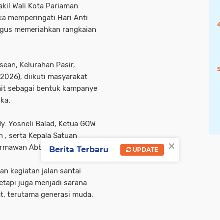
kil Wali Kota Pariaman
ka memperingati Hari Anti
ligus memeriahkan rangkaian
sean, Kelurahan Pasir,
026), diikuti masyarakat
kait sebagai bentuk kampanye
ka.
y. Yosneli Balad, Ketua GOW
n , serta Kepala Satuan
×
armawan Abbas.
Berita Terbaru
UPDATE
n kegiatan jalan santai
etapi juga menjadi sarana
, terutama generasi muda,