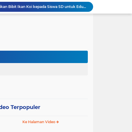
Wali Kota Pariaman Salurkan Bantuan bagi Korban Pohon Tumbang, Rumah Rusak Berat Akan Dibedah
Wali Kota Pariaman Ajukan Rancangan KUA-PPAS APBD 2027, Pendapatan Diproyeksikan Rp626,1 Miliar
Pemkot Pariaman Mulai Pusdiklat Paskibraka 2026, Wali Kota Tekankan Pentingnya Disiplin
Pisah Sambut Kapolres, Yota Balad Tekankan Pentingnya Sinergi Jaga Kondusivitas Daerah
Wali Kota Pariaman Minta Inovasi OPD Berdampak Nyata pada Pelayanan Publik
Pemkot Pariaman Resmikan TPA Bunda PAUD untuk Dukung Pengasuhan Anak ASN
Pengurus PWI Pariaman 2026–2029 Dilantik, Pemkot Tekankan Sinergi dan Profesionalisme Pers
Wali Kota Pariaman Lepas Kontingen Pramuka ke Jambore Nasional XII di Cibubur
Wali Kota Pariaman Hadiri Penguatan Relawan Pancasila, Tekankan Implementasi Nilai Pancasila dalam Pelayanan Publik
Wali Kota Pariaman Bagikan Bibit Ikan Koi kepada Siswa SD untuk Edukasi Perikanan
deo Terpopuler
Ke Halaman Video