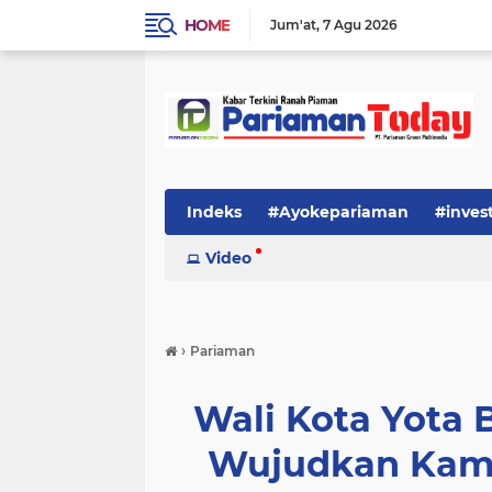
HOME
Jum'at
7 Agu 2026
Indeks
#Ayokepariaman
#inves
Video
›
Pariaman
Wali Kota Yota 
Wujudkan Kam