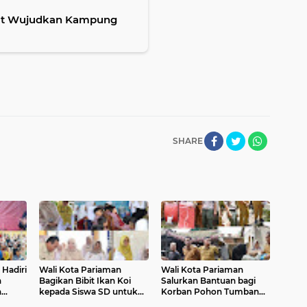
akat Wujudkan Kampung
SHARE
 Hadiri
Wali Kota Pariaman
Wali Kota Pariaman
n
Bagikan Bibit Ikan Koi
Salurkan Bantuan bagi
n
kepada Siswa SD untuk
Korban Pohon Tumbang,
Edukasi Perikanan
Rumah Rusak Berat Akan