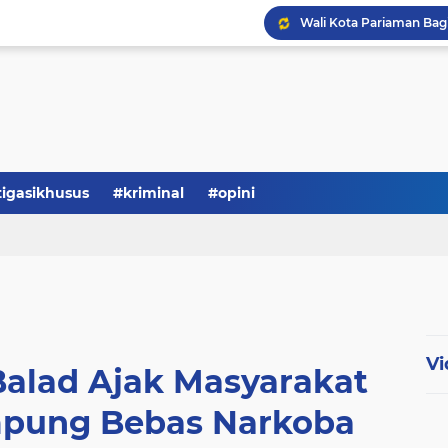
tigasikhusus
#kriminal
#opini
Vi
Balad Ajak Masyarakat
pung Bebas Narkoba