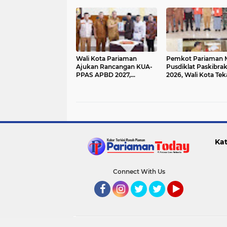
Pancasila dalam
Pelayanan Publik
Wali Kota Pariaman
Pemkot Pariaman M
Ajukan Rancangan KUA-
Pusdiklat Paskibra
PPAS APBD 2027,
2026, Wali Kota Te
Pendapatan
Pentingnya Disiplin
Diproyeksikan Rp626,1
Miliar
Kat
Connect With Us
Facebook
Instagram
Twitter
Twitter
YouTube