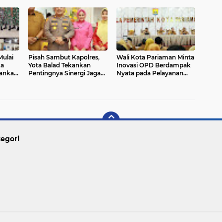
Dibedah
ulai
Pisah Sambut Kapolres,
Wali Kota Pariaman Minta
ka
Yota Balad Tekankan
Inovasi OPD Berdampak
kankan
Pentingnya Sinergi Jaga
Nyata pada Pelayanan
Kondusivitas Daerah
Publik
egori