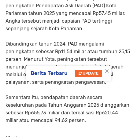
peningkatan Pendapatan Asli Daerah (PAD) Kota
Pariaman tahun 2025 yang mencapai Rp57,45 miliar.
Angka tersebut menjadi capaian PAD tertinggi
sepanjang sejarah Kota Pariaman.
Dibandingkan tahun 2024, PAD mengalami
peningkatan sebesar Rp11,54 miliar atau tumbuh 25,15
persen. Menurut Yota, peningkatan tersebut
menunjukkan penguatan kemandirian fiskal daerah
×
Berita Terbaru
UPDATE
melalui optimalisasi pajak dan retribusi, inovasi
pelayanan, serta peningkatan pengawasan.
Sementara itu, pendapatan daerah secara
keseluruhan pada Tahun Anggaran 2025 dianggarkan
sebesar Rp655,73 miliar dan terealisasi Rp620,44
miliar atau mencapai 94,62 persen.