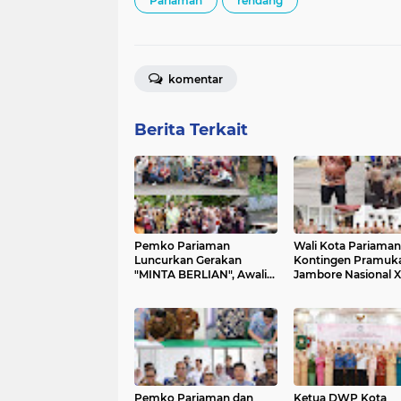
Pariaman
rendang
komentar
Berita Terkait
Pemko Pariaman
Wali Kota Pariaman
Luncurkan Gerakan
Kontingen Pramuk
"MINTA BERLIAN", Awali
Jambore Nasional X
Lomba Desa dan
Kelurahan Bersih 2026
Pemko Pariaman dan
Ketua DWP Kota