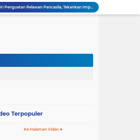
Wali Kota Pariaman Hadiri Penguatan Relawan Pancasila, Tekankan Implementasi Nilai Pancasila dalam Pelayanan Publik
Wali Kota Pariaman Bagikan Bibit Ikan Koi kepada Siswa SD untuk Edukasi Perikanan
Wali Kota Pariaman Salurkan Bantuan bagi Korban Pohon Tumbang, Rumah Rusak Berat Akan Dibedah
Wali Kota Pariaman Ajukan Rancangan KUA-PPAS APBD 2027, Pendapatan Diproyeksikan Rp626,1 Miliar
Pemkot Pariaman Mulai Pusdiklat Paskibraka 2026, Wali Kota Tekankan Pentingnya Disiplin
Pisah Sambut Kapolres, Yota Balad Tekankan Pentingnya Sinergi Jaga Kondusivitas Daerah
Wali Kota Pariaman Minta Inovasi OPD Berdampak Nyata pada Pelayanan Publik
Pemkot Pariaman Resmikan TPA Bunda PAUD untuk Dukung Pengasuhan Anak ASN
Pengurus PWI Pariaman 2026–2029 Dilantik, Pemkot Tekankan Sinergi dan Profesionalisme Pers
Wali Kota Pariaman Lepas Kontingen Pramuka ke Jambore Nasional XII di Cibubur
deo Terpopuler
Ke Halaman Video