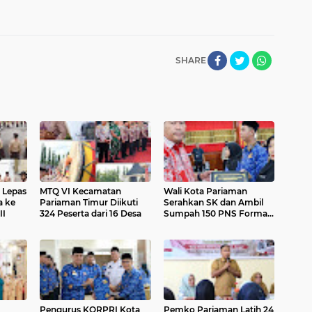
SHARE
 Lepas
MTQ VI Kecamatan
Wali Kota Pariaman
a ke
Pariaman Timur Diikuti
Serahkan SK dan Ambil
II
324 Peserta dari 16 Desa
Sumpah 150 PNS Formasi
2024
Pengurus KORPRI Kota
Pemko Pariaman Latih 24