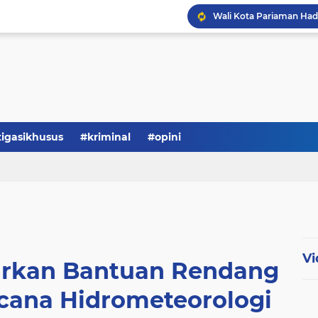
tigasikhusus
#kriminal
#opini
Vi
urkan Bantuan Rendang
cana Hidrometeorologi