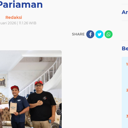
 Pariaman
Ar
Redaksi
nuari 2026 | 11.1.26 WIB
SHARE
Be