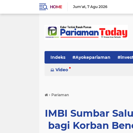
HOME
Jum'at
7 Agu 2026
Indeks
#Ayokepariaman
#inves
Video
›
Pariaman
IMBI Sumbar Sal
bagi Korban Ben