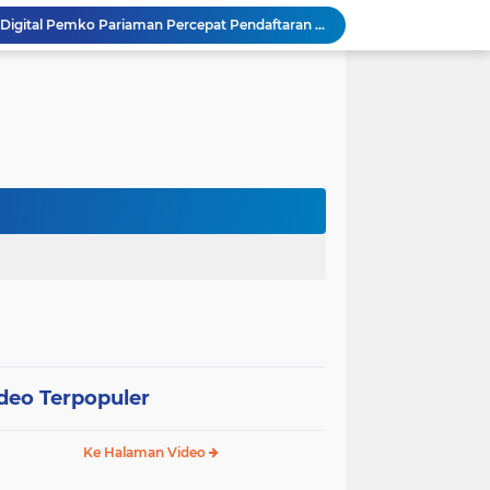
SEPEDA TANTE, Inovasi Digital Pemko Pariaman Percepat Pendaftaran Tanda Tangan Elektronik
Tingkatkan Mutu Pelayanan, Pemko Pariaman Gandeng RSUP Dr. M. Djamil Padang
k, Citra Publik
Wali Kota Pariaman Lepas Kontingen Pramuka ke Jambore Nasional XII di Cibubur
Wali Kota Pariaman Hadiri Penguatan Relawan Pancasila, Tekankan Implementasi Nilai Pancasila dalam Pelayanan Publik
Wali Kota Pariaman Bagikan Bibit Ikan Koi kepada Siswa SD untuk Edukasi Perikanan
Wali Kota Pariaman Salurkan Bantuan bagi Korban Pohon Tumbang, Rumah Rusak Berat Akan Dibedah
Wali Kota Pariaman Ajukan Rancangan KUA-PPAS APBD 2027, Pendapatan Diproyeksikan Rp626,1 Miliar
Pemkot Pariaman Mulai Pusdiklat Paskibraka 2026, Wali Kota Tekankan Pentingnya Disiplin
SAJUMPA Permudah Warga Pariaman Bayar Pajak Kendaraan, Sasar ASN dan Masyarakat
deo Terpopuler
Ke Halaman Video