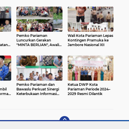
Pemko Pariaman
Wali Kota Pariaman Lepas
Luncurkan Gerakan
Kontingen Pramuka ke
atan
"MINTA BERLIAN", Awali
Jambore Nasional XII
Lomba Desa dan
Kelurahan Bersih 2026
Pemko Pariaman dan
Ketua DWP Kota
mbil
Bawaslu Perkuat Sinergi
Pariaman Periode 2024–
ormasi
Keterbukaan Informasi
2029 Resmi Dilantik
Publik