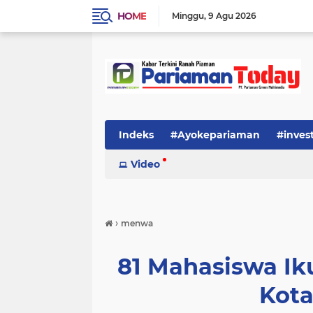
HOME
Minggu
9 Agu 2026
Indeks
#Ayokepariaman
#inves
Video
›
menwa
81 Mahasiswa Ik
Kota