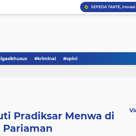
Serba-serbi: Tokoh Publi
tigasikhusus
#kriminal
#opini
Vi
uti Pradiksar Menwa di
 Pariaman