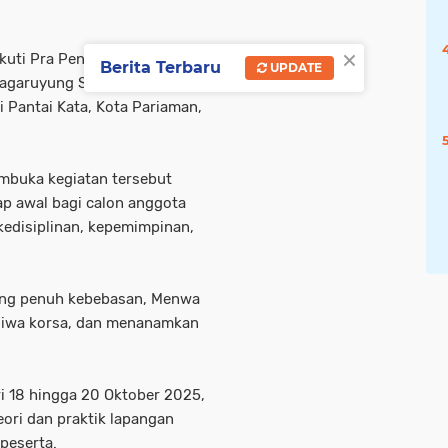
×
uti Pra Pendidikan Dasar
Berita Terbaru
UPDATE
Pagaruyung Sumatera Barat
i Pantai Kata, Kota Pariaman,
embuka kegiatan tersebut
p awal bagi calon anggota
kedisiplinan, kepemimpinan,
ang penuh kebebasan, Menwa
jiwa korsa, dan menanamkan
ri 18 hingga 20 Oktober 2025,
ori dan praktik lapangan
peserta.