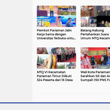
Pemkot Pariaman Jalin
Batang Kabung
Kerja Sama dengan
Pertahankan Juara
Universitas Terbuka untuk
Umum MTQ Kecam
Penguatan Pendidikan
Pariaman Timur
dan SDM
MTQ VI Kecamatan
Wali Kota Pariaman
Pariaman Timur Diikuti
Serahkan SK dan A
324 Peserta dari 16 Desa
Sumpah 150 PNS F
2024