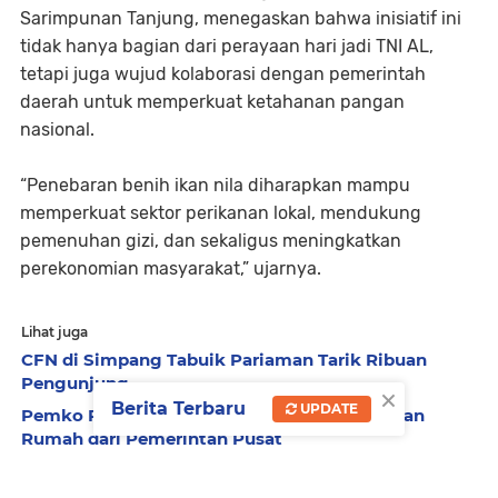
Sarimpunan Tanjung, menegaskan bahwa inisiatif ini
tidak hanya bagian dari perayaan hari jadi TNI AL,
tetapi juga wujud kolaborasi dengan pemerintah
daerah untuk memperkuat ketahanan pangan
nasional.
“Penebaran benih ikan nila diharapkan mampu
memperkuat sektor perikanan lokal, mendukung
pemenuhan gizi, dan sekaligus meningkatkan
perekonomian masyarakat,” ujarnya.
Lihat juga
CFN di Simpang Tabuik Pariaman Tarik Ribuan
Pengunjung
×
Berita Terbaru
UPDATE
Pemko Pariaman Apresiasi Bantuan Perbaikan
Rumah dari Pemerintah Pusat