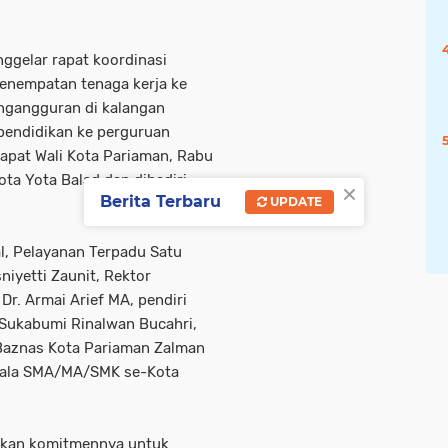
ggelar rapat koordinasi
enempatan tenaga kerja ke
engangguran di kalangan
pendidikan ke perguruan
apat Wali Kota Pariaman, Rabu
ota Yota Balad dan dihadiri
×
Berita Terbaru
UPDATE
l, Pelayanan Terpadu Satu
iyetti Zaunit, Rektor
Dr. Armai Arief MA, pendiri
Sukabumi Rinalwan Bucahri,
Baznas Kota Pariaman Zalman
epala SMA/MA/SMK se-Kota
askan komitmennya untuk