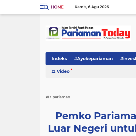
HOME
Kamis
6 Agu 2026
Indeks
#Ayokepariaman
#inves
Video
›
pariaman
Pemko Pariaman
Luar Negeri unt