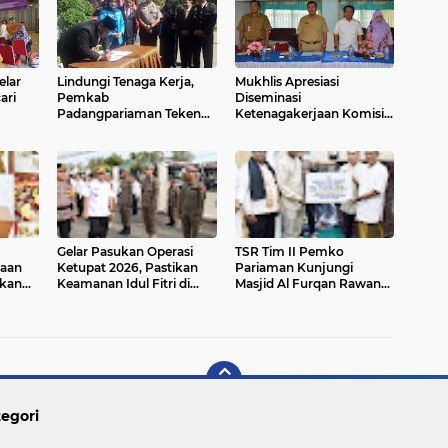
lar
Lindungi Tenaga Kerja,
Mukhlis Apresiasi
ari
Pemkab
Diseminasi
Padangpariaman Teken
Ketenagakerjaan Komisi
MoU dengan BPJS
IX DPR RI di Pariaman
Gelar Pasukan Operasi
TSR Tim II Pemko
daan
Ketupat 2026, Pastikan
Pariaman Kunjungi
tkan
Keamanan Idul Fitri di
Masjid Al Furqan Rawang,
 ke
Pariaman
Serahkan Bantuan Rp7,5
Juta
egori