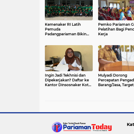
Kemenaker RI Latih
Pemko Pariaman Ge
Pemuda
Pelatihan Bagi Penc
Padangpariaman Bikin
Kerja
Sofa
Ingin Jadi Tekhnisi dan
Mulyadi Dorong
Dipekerjakan? Daftar ke
Percepatan Penga
Kantor Dinsosnaker Kota
Barang/Jasa, Targe
Pariaman Segera!
ITKP Pariaman Naik
Zona Hijau
Kat