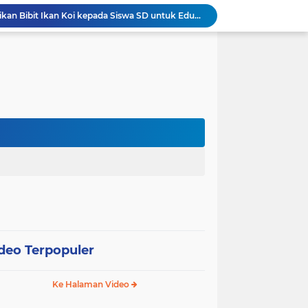
Wali Kota Pariaman Salurkan Bantuan bagi Korban Pohon Tumbang, Rumah Rusak Berat Akan Dibedah
Wali Kota Pariaman Ajukan Rancangan KUA-PPAS APBD 2027, Pendapatan Diproyeksikan Rp626,1 Miliar
Pemkot Pariaman Mulai Pusdiklat Paskibraka 2026, Wali Kota Tekankan Pentingnya Disiplin
Pisah Sambut Kapolres, Yota Balad Tekankan Pentingnya Sinergi Jaga Kondusivitas Daerah
Wali Kota Pariaman Minta Inovasi OPD Berdampak Nyata pada Pelayanan Publik
Pemkot Pariaman Resmikan TPA Bunda PAUD untuk Dukung Pengasuhan Anak ASN
Pengurus PWI Pariaman 2026–2029 Dilantik, Pemkot Tekankan Sinergi dan Profesionalisme Pers
Wali Kota Pariaman Lepas Kontingen Pramuka ke Jambore Nasional XII di Cibubur
Wali Kota Pariaman Hadiri Penguatan Relawan Pancasila, Tekankan Implementasi Nilai Pancasila dalam Pelayanan Publik
Wali Kota Pariaman Bagikan Bibit Ikan Koi kepada Siswa SD untuk Edukasi Perikanan
deo Terpopuler
Ke Halaman Video