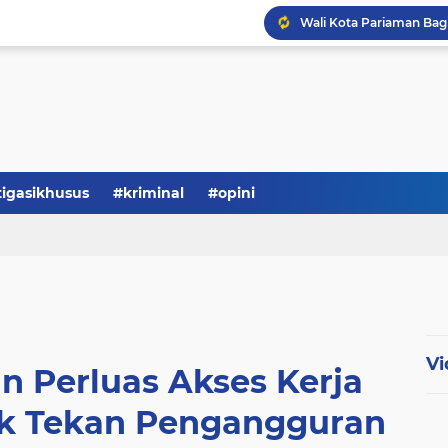
tigasikhusus
#kriminal
#opini
Vi
 Perluas Akses Kerja
uk Tekan Pengangguran