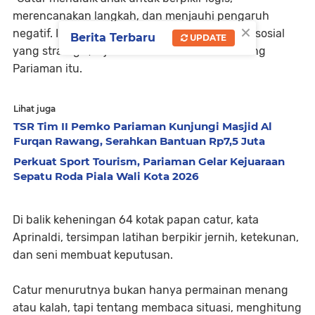
merencanakan langkah, dan menjauhi pengaruh
×
negatif. Ini lebih dari olahraga—ini pendidikan sosial
Berita Terbaru
UPDATE
yang strategis,” ujar mantan Ketua KONI Padang
Pariaman itu.
Lihat juga
TSR Tim II Pemko Pariaman Kunjungi Masjid Al
Furqan Rawang, Serahkan Bantuan Rp7,5 Juta
Perkuat Sport Tourism, Pariaman Gelar Kejuaraan
Sepatu Roda Piala Wali Kota 2026
Di balik keheningan 64 kotak papan catur, kata
Aprinaldi, tersimpan latihan berpikir jernih, ketekunan,
dan seni membuat keputusan.
Catur menurutnya bukan hanya permainan menang
atau kalah, tapi tentang membaca situasi, menghitung