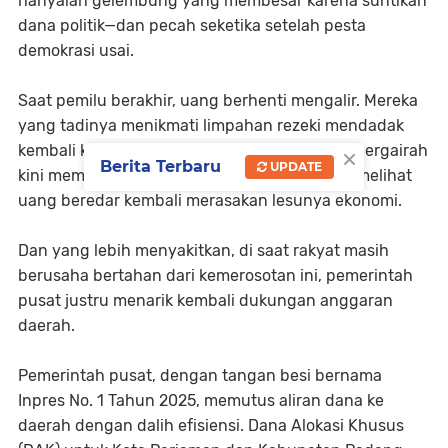
hanyalah gelembung yang membesar karena suntikan
dana politik—dan pecah seketika setelah pesta
demokrasi usai.
Saat pemilu berakhir, uang berhenti mengalir. Mereka
yang tadinya menikmati limpahan rezeki mendadak
×
kembali ke realitas pahit. Pasar yang sempat bergairah
Berita Terbaru
UPDATE
kini membeku. Para pedagang yang terbiasa melihat
uang beredar kembali merasakan lesunya ekonomi.
Dan yang lebih menyakitkan, di saat rakyat masih
berusaha bertahan dari kemerosotan ini, pemerintah
pusat justru menarik kembali dukungan anggaran
daerah.
Pemerintah pusat, dengan tangan besi bernama
Inpres No. 1 Tahun 2025, memutus aliran dana ke
daerah dengan dalih efisiensi. Dana Alokasi Khusus