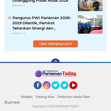
Ditanggung Pusat Mulai 2026
Pengurus PWI Pariaman 2026–
2029 Dilantik, Pemkot
Tekankan Sinergi dan
Profesionalisme Pers
Lihat Selengkapnya
Facebook
Instagram
Twitter
Twitter
YouTube
Redaksi
Pasang Iklan
Pedoman Media Siber
Business
Copyright ©
2026 PARIAMAN TODAY